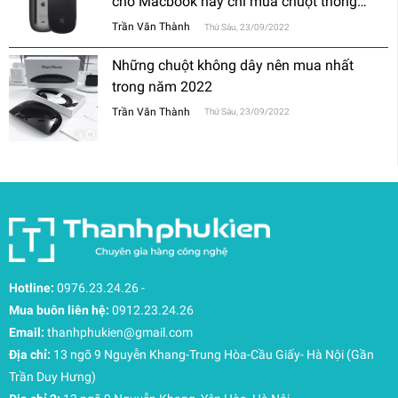
cho Macbook hay chỉ mua chuột thông
thường?
Trần Văn Thành
Thứ Sáu, 23/09/2022
Những chuột không dây nên mua nhất
trong năm 2022
Trần Văn Thành
Thứ Sáu, 23/09/2022
Hotline:
0976.23.24.26
-
Mua buôn liên hệ:
0912.23.24.26
Email:
thanhphukien@gmail.com
Địa chỉ:
13 ngõ 9 Nguyễn Khang-Trung Hòa-Cầu Giấy- Hà Nội (Gần
Trần Duy Hưng)