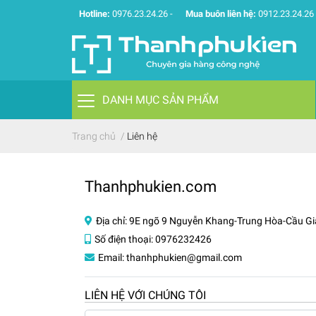
Hotline:
0976.23.24.26
-
Mua buôn liên hệ:
0912.23.24.26
DANH MỤC SẢN PHẨM
Trang chủ
/
Liên hệ
Thanhphukien.com
Địa chỉ:
9E ngõ 9 Nguyễn Khang-Trung Hòa-Cầu Gi
Số điện thoại:
0976232426
Email:
thanhphukien@gmail.com
LIÊN HỆ VỚI CHÚNG TÔI