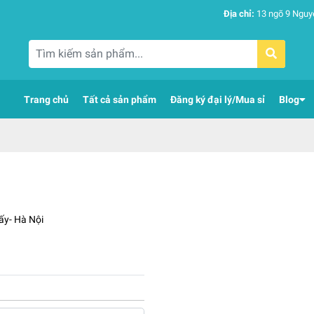
Địa chỉ:
13 ngõ 9 Nguy
Trang chủ
Tất cả sản phẩm
Đăng ký đại lý/Mua sỉ
Blog
ấy- Hà Nội