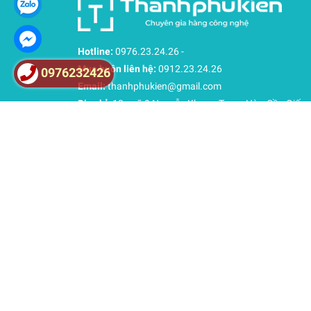
Hotline:
0976.23.24.26
-
Mua buôn liên hệ:
0912.23.24.26
0976232426
Email:
thanhphukien@gmail.com
Địa chỉ:
13 ngõ 9 Nguyễn Khang-Trung Hòa-Cầu Giấy-
Nội (Gần Trần Duy Hưng)
Địa chỉ 2:
13 ngõ 9 Nguyễn Khang, Yên Hòa, Hà Nội
Website:
Thanhphukien.com
Thời gian làm việc:
8h-18h, CN: 9h-17h
© Bản quyền thuộc về
THANHPHUKIEN
| Cung cấp bở