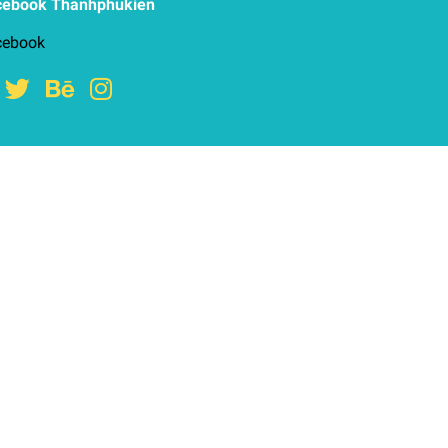
cebook Thanhphukien
cebook