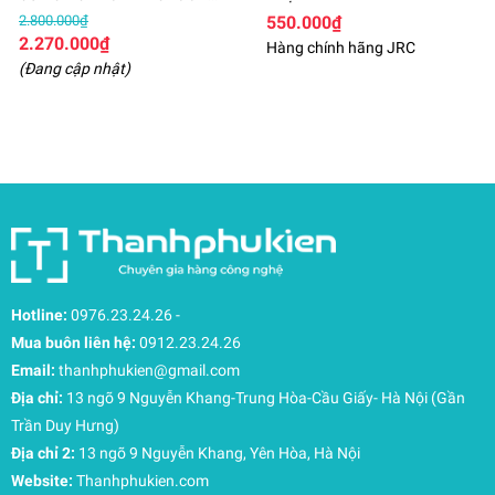
M1 HDM1
2.800.000₫
550.000₫
2.270.000₫
Hàng chính hãng JRC
(Đang cập nhật)
Hotline:
0976.23.24.26
-
Mua buôn liên hệ:
0912.23.24.26
Email:
thanhphukien@gmail.com
Địa chỉ:
13 ngõ 9 Nguyễn Khang-Trung Hòa-Cầu Giấy- Hà Nội (Gần
Trần Duy Hưng)
Địa chỉ 2:
13 ngõ 9 Nguyễn Khang, Yên Hòa, Hà Nội
Website:
Thanhphukien.com