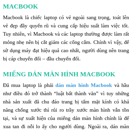
MACBOOK
Macbook là chiếc laptop có vẻ ngoài sang trọng, toát lên
vẻ đẹp đầy quyến rũ và cung cấp hiệu suất làm việc tốt.
Tuy nhiên, vì Macbook và các laptop thường được làm rất
mỏng nhẹ nên bị cắt giảm các cổng cắm. Chính vì vậy, để
sử dụng máy đạt hiệu quả cao nhất, người dùng nên trang
bị cáp chuyển đổi – đầu chuyển đổi.
MIẾNG DÁN MÀN HÌNH MACBOOK
Đã mua laptop là phải
dán màn hình Macbook
và hầu
như điều đó trở thành “luật bất thành văn” vì tuy những
nhà sản xuất đã chu đáo trang bị tấm mặt kính có khả
năng chống xước thì rủi ro trầy xước màn hình vẫn tồn
tại, và sự xuất hiện của miếng dán màn hình chính là để
xua tan đi nỗi lo ấy cho người dùng. Ngoài ra, dán màn