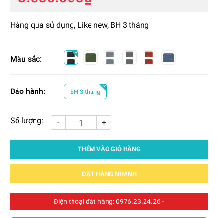
Hàng qua sử dụng, Like new, BH 3 tháng
Màu sắc:
Bảo hành:
BH 3 tháng
Số lượng:
-
+
THÊM VÀO GIỎ HÀNG
ĐẶT HÀNG NHANH
Điện thoại đặt hàng:
0976.23.24.26
-