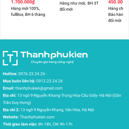
1.700.000₫
450.000₫
Hàng như mới, BH 3T
một chiếc bàn phím nếu bạn muốn sử dụng dưới
Hàng mới 100%,
Hàng chính
đổi mới
dạng Laptop, hoặc trở thành một tấm bảo vệ màn
fullBox, BH 6 tháng
Bảo hành 1
hình nếu bạn cần chiếc máy như là một chiếc
đổi mới
Tablet.
Hotline:
0976.23.24.26
-
Mua buôn liên hệ:
0912.23.24.26
Email:
thanhphukien@gmail.com
Địa chỉ:
13 ngõ 9 Nguyễn Khang-Trung Hòa-Cầu Giấy- Hà Nội (Gần
Trần Duy Hưng)
Địa chỉ 2:
13 ngõ 9 Nguyễn Khang, Yên Hòa, Hà Nội
Website:
Thanhphukien.com
Thời gian làm việc:
8h-18h, CN: 9h-17h