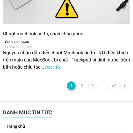
Chuột macbook bị đơ, cách khắc phục
Trần Văn Thành
Thứ Năm, 22/09/2022
Nguyên nhân dẫn đến chuột Macbook bị đơ - I/O điều khiển
trên main của MacBook bị chết - Trackpad bị dính nước, bám
bẩn hoặc chịu tác...
Đọc tiếp
1
2
3
...
42
DANH MỤC TIN TỨC
Trang chủ