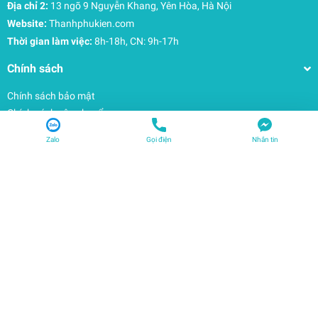
Địa chỉ 2:
13 ngõ 9 Nguyễn Khang, Yên Hòa, Hà Nội
Website:
Thanhphukien.com
Thời gian làm việc:
8h-18h, CN: 9h-17h
Chính sách
Chính sách bảo mật
Chính sách vận chuyển
Chính sách đổi trả
Zalo
Gọi điện
Nhắn tin
Quy định sử dụng
Hỗ trợ khách hàng
Trang chủ
Tất cả sản phẩm