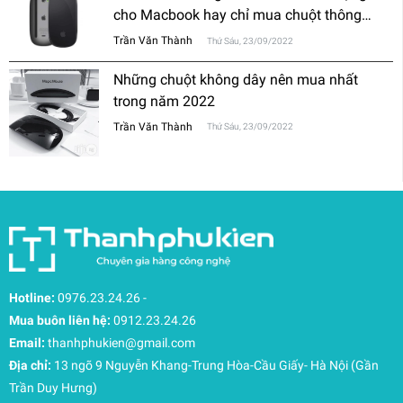
cho Macbook hay chỉ mua chuột thông
thường?
Trần Văn Thành
Thứ Sáu, 23/09/2022
Những chuột không dây nên mua nhất
trong năm 2022
Trần Văn Thành
Thứ Sáu, 23/09/2022
Hotline:
0976.23.24.26
-
Mua buôn liên hệ:
0912.23.24.26
Email:
thanhphukien@gmail.com
Địa chỉ:
13 ngõ 9 Nguyễn Khang-Trung Hòa-Cầu Giấy- Hà Nội (Gần
Trần Duy Hưng)