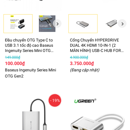
Đầu chuyển OTG Type C to
Cổng Chuyển HYPERDRIVE
USB 3.1 tốc độ cao Baseus
DUAL 4K HDMI 10-IN-1 (2
Ingenuity Series Mini OTG
MÀN HÌNH) USB-C HUB FOR
Gen2
MACBOOK M1 HDM1H
149.000₫
4.900.000₫
100.000₫
3.750.000₫
Baseus Ingenuity Series Mini
(Đang cập nhật)
OTG Gen2
- 19%