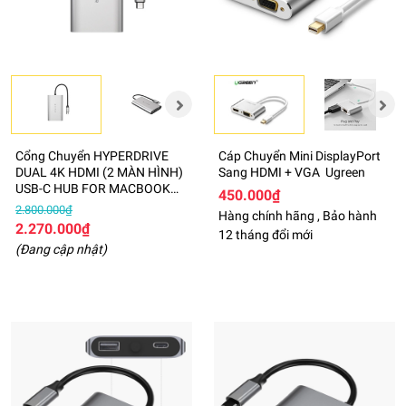
Cổng Chuyển HYPERDRIVE
Cáp Chuyển Mini DisplayPort
DUAL 4K HDMI (2 MÀN HÌNH)
Sang HDMI + VGA Ugreen
USB-C HUB FOR MACBOOK
450.000₫
M1 HDM1
2.800.000₫
Hàng chính hãng , Bảo hành
2.270.000₫
12 tháng đổi mới
(Đang cập nhật)