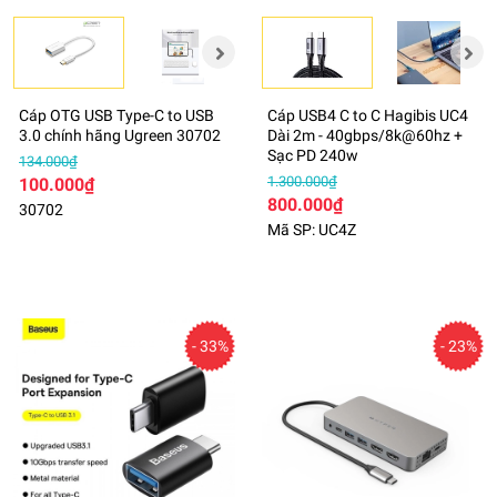
Cáp OTG USB Type-C to USB
Cáp USB4 C to C Hagibis UC4
3.0 chính hãng Ugreen 30702
Dài 2m - 40gbps/8k@60hz +
Sạc PD 240w
134.000₫
1.300.000₫
100.000₫
800.000₫
30702
Mã SP: UC4Z
- 33%
- 23%