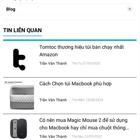
Blog
TIN LIÊN QUAN
Tomtoc thương hiệu túi bán chạy nhất
Amazon
Trần Văn Thành
Thứ Tư, 07/05/2025
Cách Chọn túi Macbook phù hợp
Trần Văn Thành
Thứ Năm, 15/08/2024
Có nên mua Magic Mouse 2 để sử dụng
cho Macbook hay chỉ mua chuột thông
thường?
Trần Văn Thành
Thứ Sáu, 23/09/2022