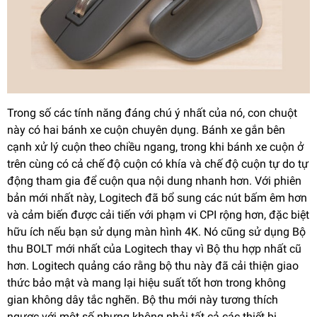
Trong số các tính năng đáng chú ý nhất của nó, con chuột
này có hai bánh xe cuộn chuyên dụng. Bánh xe gắn bên
cạnh xử lý cuộn theo chiều ngang, trong khi bánh xe cuộn ở
trên cùng có cả chế độ cuộn có khía và chế độ cuộn tự do tự
động tham gia để cuộn qua nội dung nhanh hơn. Với phiên
bản mới nhất này, Logitech đã bổ sung các nút bấm êm hơn
và cảm biến được cải tiến với phạm vi CPI rộng hơn, đặc biệt
hữu ích nếu bạn sử dụng màn hình 4K. Nó cũng sử dụng Bộ
thu BOLT mới nhất của Logitech thay vì Bộ thu hợp nhất cũ
hơn. Logitech quảng cáo rằng bộ thu này đã cải thiện giao
thức bảo mật và mang lại hiệu suất tốt hơn trong không
gian không dây tắc nghẽn. Bộ thu mới này tương thích
ngược với một số nhưng không phải tất cả các thiết bị