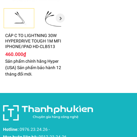
CÁP C TO LIGHTNING 30W
HYPERDRIVE TOUGH 1M MFI
IPHONE/IPAD HD-CLB513
460.000₫
Sản phẩm chính hãng Hyper
(USA) Sản phẩm bảo hành 12
tháng đổi mới.
Hotline:
0976.23.24.26
-
Mua buôn liên hệ:
0912.23.24.26