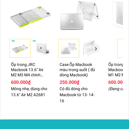
Ốp trong JRC
Case Ốp Macbook
Ốp trong J
Macbook 13.6" Air
màu trong suốt ( đủ
Macbook Pr
M2 M3 M4 chính
dòng Macbook)
M1 M2 M3 
hãng
chính hãng
600.000₫
250.000₫
600.000₫
Mỏng nhẹ, dùng cho
Có đủ dòng cho
(Đang cập 
13.6" Air M2 A2681
Macbook từ 13- 14-
16