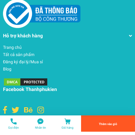
Hỗ trợ khách hàng
Trang chủ
Tất cả sản phẩm
Đăng ký đại lý/Mua sỉ
Blog
Ốp trong Macbook Neo A3404 chính hãng JRC
600.000₫
Facebook Thanhphukien
undefined
Tiến Hành Thanh Toán
Thêm vào giỏ
© Bản quyền thuộc về
THANHPHUKIEN
| Cung cấp bởi
Sapo
Gọi điện
Nhắn tin
Giỏ hàng