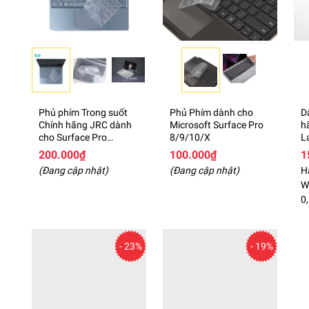
Phủ phím Trong suốt
Phủ Phím dành cho
D
Chính hãng JRC dành
Microsoft Surface Pro
h
cho Surface Pro
8/9/10/X
L
X/8/9/10
200.000₫
100.000₫
1
(Đang cập nhật)
(Đang cập nhật)
H
We
0
- 23%
- 19%