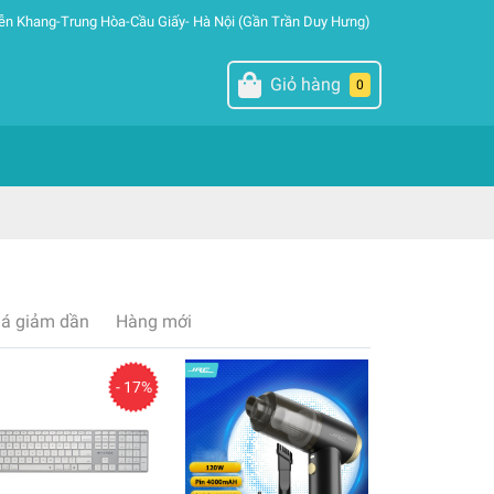
ễn Khang-Trung Hòa-Cầu Giấy- Hà Nội (Gần Trần Duy Hưng)
Giỏ hàng
0
iá giảm dần
Hàng mới
- 17%