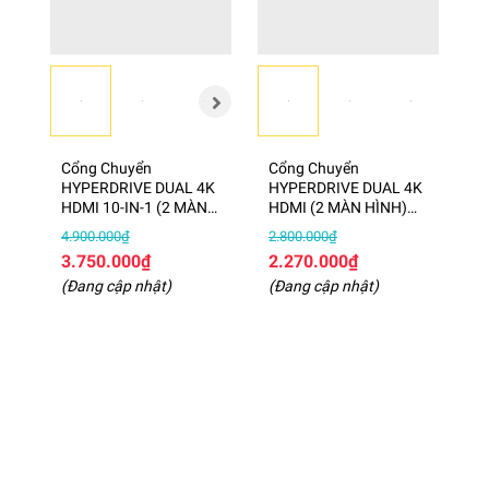
Cổng Chuyển
Cổng Chuyển
HYPERDRIVE DUAL 4K
HYPERDRIVE DUAL 4K
HDMI 10-IN-1 (2 MÀN
HDMI (2 MÀN HÌNH)
HÌNH) USB-C HUB FOR
USB-C HUB FOR
4.900.000₫
2.800.000₫
MACBOOK M1 HDM1H
MACBOOK M1 HDM1
3.750.000₫
2.270.000₫
(Đang cập nhật)
(Đang cập nhật)