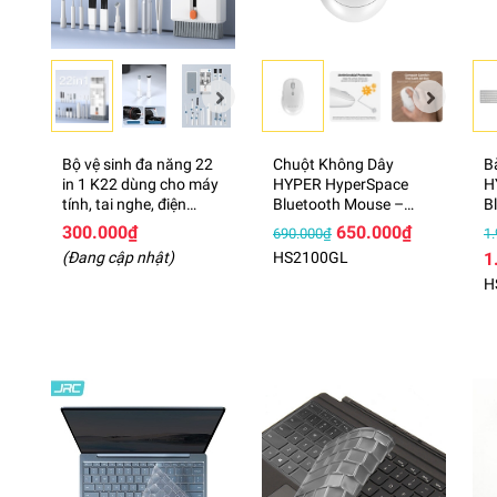
Bộ vệ sinh đa năng 22
Chuột Không Dây
B
in 1 K22 dùng cho máy
HYPER HyperSpace
H
tính, tai nghe, điện
Bluetooth Mouse –
B
thoại
HS2100GL
K
300.000₫
650.000₫
690.000₫
1
(Đang cập nhật)
HS2100GL
1
H