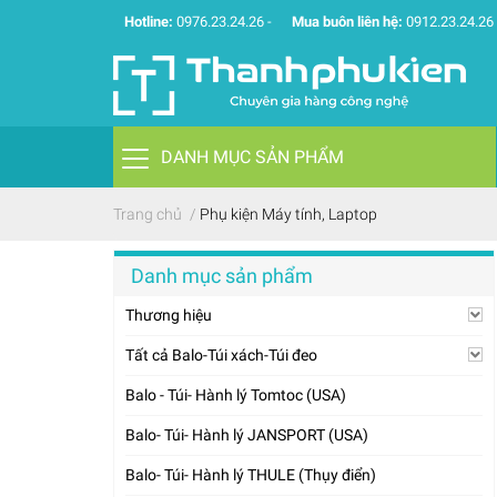
Hotline:
0976.23.24.26
-
Mua buôn liên hệ:
0912.23.24.26
DANH MỤC SẢN PHẨM
Trang chủ
/
Phụ kiện Máy tính, Laptop
Danh mục sản phẩm
Thương hiệu
Tất cả Balo-Túi xách-Túi đeo
Balo - Túi- Hành lý Tomtoc (USA)
Balo- Túi- Hành lý JANSPORT (USA)
Balo- Túi- Hành lý THULE (Thụy điển)