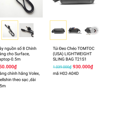
ây nguồn số 8 Chính
Túi Đeo Chéo TOMTOC
ãng cho Surface,
(USA) LIGHTWEIGHT
aptop-0.5m
SLING BAG T21S1
50.000₫
930.000₫
1.039.000₫
àng chính hãng Volex,
mã H02-A04D
llshin theo sạc ,dài
,5m