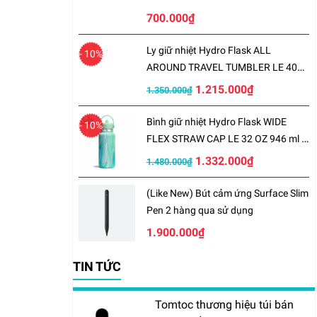
700.000₫
Ly giữ nhiệt Hydro Flask ALL
- 10%
AROUND TRAVEL TUMBLER LE 40
OZ 1183 ml – LE-S25TT40
1.215.000₫
1.350.000₫
Bình giữ nhiệt Hydro Flask WIDE
- 10%
FLEX STRAW CAP LE 32 OZ 946 ml –
LE-S25W32
1.332.000₫
1.480.000₫
(Like New) Bút cảm ứng Surface Slim
Pen 2 hàng qua sử dụng
1.900.000₫
TIN TỨC
Tomtoc thương hiệu túi bán