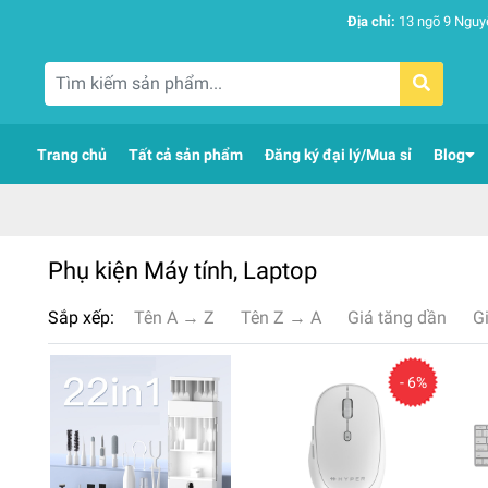
Địa chỉ:
13 ngõ 9 Nguy
Trang chủ
Tất cả sản phẩm
Đăng ký đại lý/Mua sỉ
Blog
Phụ kiện Máy tính, Laptop
Sắp xếp:
Tên A → Z
Tên Z → A
Giá tăng dần
G
- 6%