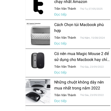
chạy nhất Amazon
Trần Văn Thành
Thứ Tư, 07/05/2025
Đọc tiếp
Cách Chọn túi Macbook phù
hợp
Trần Văn Thành
Thứ Năm, 15/08/2024
Đọc tiếp
Có nên mua Magic Mouse 2 để
sử dụng cho Macbook hay chỉ
mua chuột thông thường?
Trần Văn Thành
Thứ Sáu, 23/09/2022
Đọc tiếp
Những chuột không dây nên
mua nhất trong năm 2022
Trần Văn Thành
Thứ Sáu, 23/09/2022
Đọc tiếp