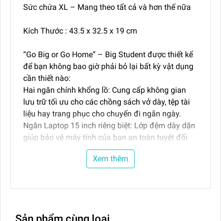
Sức chứa XL – Mang theo tất cả và hơn thế nữa
Kích Thước : 43.5 x 32.5 x 19 cm
“Go Big or Go Home” – Big Student được thiết kế
để bạn không bao giờ phải bỏ lại bất kỳ vật dụng
cần thiết nào:
Hai ngăn chính khổng lồ: Cung cấp không gian
lưu trữ tối ưu cho các chồng sách vở dày, tệp tài
liệu hay trang phục cho chuyến đi ngắn ngày.
Ngăn Laptop 15 inch riêng biệt: Lớp đệm dày dặn
giúp bảo vệ máy tính của bạn an toàn tuyệt đối
khỏi những va chạm bất ngờ.
Xem thêm
Hệ thống ngăn phụ đa năng – Sắp xếp khoa học
(Everything In Its Place)
Big Student nổi tiếng với sự phân loại đồ đạc cực
kỳ chi tiết, giúp bạn không bao giờ phải lục tìm:
Ngăn Utility Pocket phía trước: Tích hợp bảng
Sản phẩm cùng loại
Organizer để sắp xếp bút, ví, điện thoại và chìa