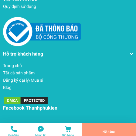
Quy định sử dụng
Hỗ trợ khách hàng
Trang chủ
Tất cả sản phẩm
Đăng ký đại lý/Mua sỉ
Balo Jansport (USA) Big Student 34L –
Blog
JS0A47JK
1.690.000₫
undefined
Facebook Thanhphukien
Tiến Hành Thanh Toán
Hết hàng
Gọi điện
Nhắn tin
Giỏ hàng