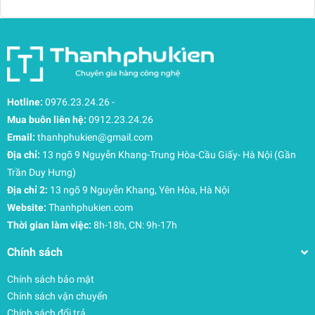
thuận tiện khi cần cầm nắm nhanh hoặc treo
balo.
Chất liệu tái chế siêu bền – Cam kết trọn đời
Đúng với tinh thần “Build to Last”, JanSport Big
Student được chế tác từ các vật liệu tái chế có độ
bền cực cao, chống mài mòn tốt.
Hotline:
0976.23.24.26
-
Bảo hành trọn đời: JanSport cam kết đồng hành
Mua buôn liên hệ:
0912.23.24.26
cùng bạn suốt đời. Nếu balo có lỗi, chúng tôi sẽ
Email:
thanhphukien@gmail.com
sửa chữa hoặc thay thế. Vì chúng tôi tin rằng
Địa chỉ:
13 ngõ 9 Nguyễn Khang-Trung Hòa-Cầu Giấy- Hà Nội (Gần
những món đồ tốt thì nên tồn tại mãi mãi.
Trần Duy Hưng)
Địa chỉ 2:
13 ngõ 9 Nguyễn Khang, Yên Hòa, Hà Nội
Website:
Thanhphukien.com
Thời gian làm việc:
8h-18h, CN: 9h-17h
Chính sách
Chính sách bảo mật
Chính sách vận chuyển
Chính sách đổi trả