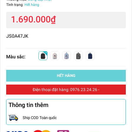
Tình trạng:
Hết hàng
1.690.000₫
JS0A47JK
Màu sắc:
HẾT HÀNG
Điện thoại đặt hàng:
0976.23.24.26
-
Thông tin thêm
Ship COD Toàn quốc