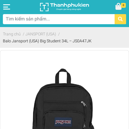
0
Trang chủ
/
JANSPORT (USA)
/
Balo Jansport (USA) Big Student 34L – JS0A47JK