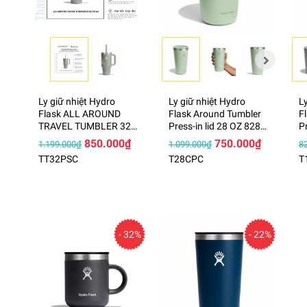
Ly giữ nhiệt Hydro
Ly giữ nhiệt Hydro
L
Flask ALL AROUND
Flask Around Tumbler
F
TRAVEL TUMBLER 32
Press-in lid 28 OZ 828
P
OZ 946 ml – TT32PSC
ml – T28CPC
m
850.000₫
750.000₫
1.199.000₫
1.099.000₫
8
TT32PSC
T28CPC
T
- 32%
- 22%