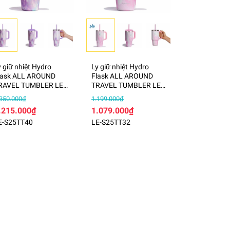
y giữ nhiệt Hydro
Ly giữ nhiệt Hydro
lask ALL AROUND
Flask ALL AROUND
RAVEL TUMBLER LE
TRAVEL TUMBLER LE
0 OZ 1183 ml – LE-
32 OZ 946 ml – LE-
.350.000₫
1.199.000₫
25TT40
S25TT32
.215.000₫
1.079.000₫
E-S25TT40
LE-S25TT32