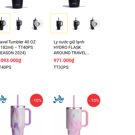
ravel Tumbler 40 OZ
Ly nước giữ lạnh
1182ml)​ – TT40PS
HYDRO FLASK
SEASON 2024)
AROUND TRAVEL
TUMBLER 32 OZ​
.093.000₫
971.000₫
(946ml) – TT32PS
T40PS
TT32PS
(SEASON 2024)
- 10%
- 10%