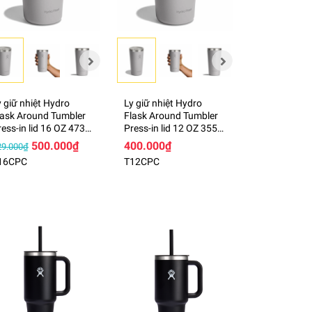
y giữ nhiệt Hydro
Ly giữ nhiệt Hydro
lask Around Tumbler
Flask Around Tumbler
ress-in lid 16 OZ 473
Press-in lid 12 OZ 355
l – T16CPC
ml – T12CPC
500.000₫
400.000₫
29.000₫
16CPC
T12CPC