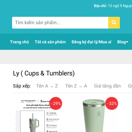
Địa chỉ:
13 ngõ 9 Nguy
Trang chủ
Tất cả sản phẩm
Đăng ký đại lý/Mua sỉ
Blog
Ly ( Cups & Tumblers)
Sắp xếp:
Tên A → Z
Tên Z → A
Giá tăng dần
G
- 29%
- 32%