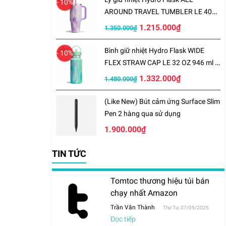
- 10%
AROUND TRAVEL TUMBLER LE 40
OZ 1183 ml – LE-S25TT40
1.215.000₫
1.350.000₫
Bình giữ nhiệt Hydro Flask WIDE
- 10%
FLEX STRAW CAP LE 32 OZ 946 ml –
LE-S25W32
1.332.000₫
1.480.000₫
(Like New) Bút cảm ứng Surface Slim
Pen 2 hàng qua sử dụng
1.900.000₫
TIN TỨC
Tomtoc thương hiệu túi bán
chạy nhất Amazon
Trần Văn Thành
Thứ Tư, 07/05/2025
Đọc tiếp