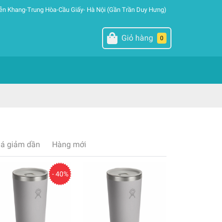
ễn Khang-Trung Hòa-Cầu Giấy- Hà Nội (Gần Trần Duy Hưng)
Giỏ hàng
0
iá giảm dần
Hàng mới
- 40%