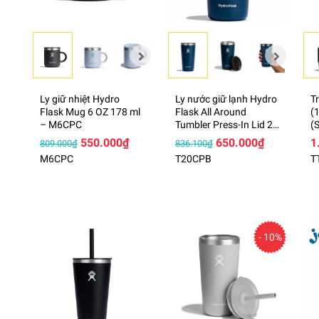
Ly giữ nhiệt Hydro
Ly nước giữ lạnh Hydro
T
Flask Mug 6 OZ 178 ml
Flask All Around
(
– M6CPC
Tumbler Press-In Lid 20
(
oz – T20CPB (Season
550.000₫
650.000₫
1
809.000₫
836.100₫
2024).
M6CPC
T20CPB
T
- 10%