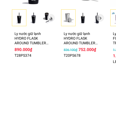
Ly nước giữ lạnh
Ly nước giữ lạnh
L
HYDRO FLASK
HYDRO FLASK
F
AROUND TUMBLER
AROUND TUMBLER
T
STRAW LID 28 OZ
STRAW LID 20 OZ
4
890.000₫
752.000₫
836.100₫
1
(827ml) – T28PS
(591ml) – T20PS
S
T28PS374
T20PS678
1
(SEASON 2024)
(SEASON 2024)
L