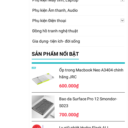
Phụ kiện Máy tính, Laptop
Phụ kiện Âm thanh, Audio
Phụ kiện Điện thoại
Đồng hồ tranh nghệ thuật
Gia dụng- tiện ích- đời sống
SẢN PHẨM NỔI BẬT
Ốp trong Macbook Neo A3404 chính
hãng JRC
600.000₫
Bao da Surface Pro 12 Smondor-
S023
700.000₫
Ly giữ nhiệt Hydro Flask ALL