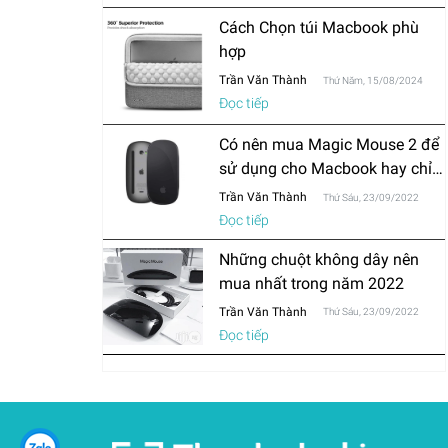
Cách Chọn túi Macbook phù
hợp
Trần Văn Thành
Thứ Năm, 15/08/2024
Đọc tiếp
Có nên mua Magic Mouse 2 để
sử dụng cho Macbook hay chỉ
mua chuột thông thường?
Trần Văn Thành
Thứ Sáu, 23/09/2022
Đọc tiếp
Những chuột không dây nên
mua nhất trong năm 2022
Trần Văn Thành
Thứ Sáu, 23/09/2022
Đọc tiếp