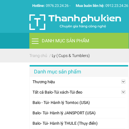
Hotline:
0976.23.24.26
-
Mua buôn liên hệ:
0912.23.24.26
DANH MỤC SẢN PHẨM
Trang chủ
/
Ly ( Cups & Tumblers)
Danh mục sản phẩm
Thương hiệu
Tất cả Balo-Túi xách-Túi đeo
Balo - Túi- Hành lý Tomtoc (USA)
Balo- Túi- Hành lý JANSPORT (USA)
Balo- Túi- Hành lý THULE (Thụy điển)