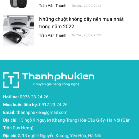
thường?
Trần Văn Thành
Thứ Sáu, 23/09/2022
Những chuột không dây nên mua nhất
trong năm 2022
Trần Văn Thành
Thứ Sáu, 23/09/2022
Hotline:
0976.23.24.26
-
Mua buôn liên hệ:
0912.23.24.26
Email:
thanhphukien@gmail.com
Địa chỉ:
13 ngõ 9 Nguyễn Khang-Trung Hòa-Cầu Giấy- Hà Nội (Gần
Trần Duy Hưng)
Địa chỉ 2:
13 ngõ 9 Nguyễn Khang, Yên Hòa, Hà Nội