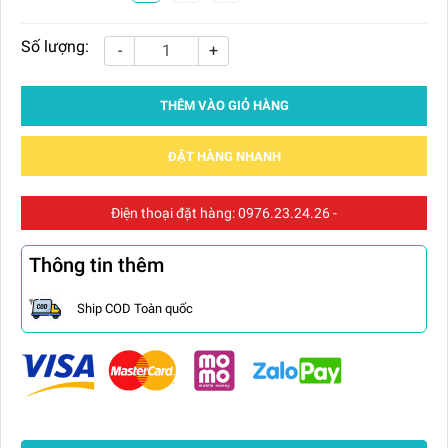
Số lượng:
-
+
THÊM VÀO GIỎ HÀNG
ĐẶT HÀNG NHANH
Điện thoại đặt hàng:
0976.23.24.26
-
Thông tin thêm
Ship COD Toàn quốc