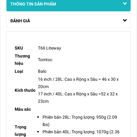
THÔNG TIN SẢN PHẨM
ĐÁNH GIÁ
SKU
T66 Liteway
Thương
Tomtoc
hiệu
Loại
Balo
16 inch / 28L: Cao x Rộng x Sâu = 46 x 30 x
20cm
Kích thước
17 inch / 40L: Cao x Rộng x Sâu =52 x 32 x
23cm
Màu sắc
Phiên bản 28L: Trọng lượng: 950g (2.09
lbs)
Trọng
Phiên bản 40L: Trọng lượng: 1070g (2.36
lượng