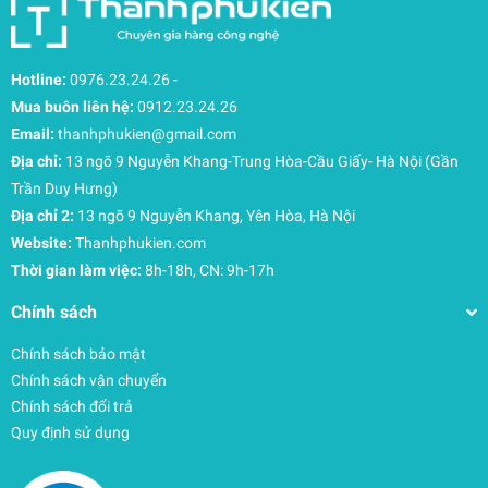
Chinh Phục Mọi Chuyến Đi, Đơn Giản & Gọn Nhẹ
Bạn là một tín đồ của những chuyến đi ngắn ngày hoặc
du lịch tối giản?
Balo du lịch Tomtoc Liteway Travel
Hotline:
0976.23.24.26
-
Backpack – T66
chính là người bạn đồng hành lý tưởng.
Mua buôn liên hệ:
0912.23.24.26
Với thiết kế nhẹ, dung tích 28L và khả năng sắp xếp
Email:
thanhphukien@gmail.com
thông minh, chiếc balo này mang đến sự thoải mái và tiện
Địa chỉ:
13 ngõ 9 Nguyễn Khang-Trung Hòa-Cầu Giấy- Hà Nội (Gần
lợi tối đa, giúp mọi hành trình của bạn trở nên đơn giản và
Trần Duy Hưng)
dễ dàng hơn bao giờ hết.
Địa chỉ 2:
13 ngõ 9 Nguyễn Khang, Yên Hòa, Hà Nội
Website:
Thanhphukien.com
Tính Năng Nổi Bật
Thời gian làm việc:
8h-18h, CN: 9h-17h
Kích Thước Hoàn Hảo Cho Mọi Chuyến Đi
Chính sách
Với
dung tích 28L
, chiếc balo này là lựa chọn lý tưởng cho
những chuyến đi cuối tuần hoặc nghỉ dưỡng 2-3 ngày.
Chính sách bảo mật
Kích thước balo được
IATA chấp thuận
, dễ dàng để vừa
Chính sách vận chuyển
trong ngăn đựng hành lý xách tay trên máy bay, giúp bạn
Chính sách đổi trả
tiết kiệm thời gian và không cần phải ký gửi hành lý.
Quy định sử dụng
Ngăn Chứa Thông Minh, Sắp Xếp Khoa Học