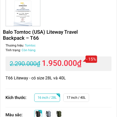
Balo Tomtoc (USA) Liteway Travel
Backpack – T66
Thương hiệu:
Tomtoc
Tình trạng:
Còn hàng
- 15%
1.950.000₫
2.290.000₫
T66 Liteway - có size 28L và 40L
Kích thước:
16 inch / 28L
17 inch / 40L
Màu sắc: