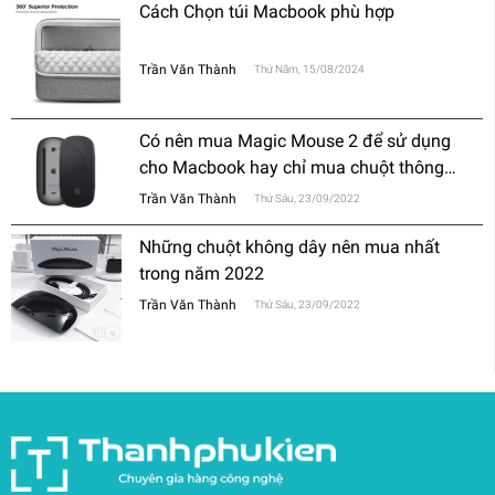
Cách Chọn túi Macbook phù hợp
Trần Văn Thành
Thứ Năm, 15/08/2024
Có nên mua Magic Mouse 2 để sử dụng
cho Macbook hay chỉ mua chuột thông
thường?
Trần Văn Thành
Thứ Sáu, 23/09/2022
Những chuột không dây nên mua nhất
trong năm 2022
Trần Văn Thành
Thứ Sáu, 23/09/2022