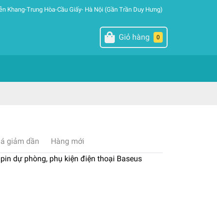
ễn Khang-Trung Hòa-Cầu Giấy- Hà Nội (Gần Trần Duy Hưng)
Giỏ hàng
0
iá giảm dần
Hàng mới
pin dự phòng, phụ kiện điện thoại Baseus