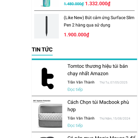
LE-S25W32
1.332.000₫
1.480.000₫
(Like New) Bút cảm ứng Surface Slim
Pen 2 hàng qua sử dụng
1.900.000₫
TIN TỨC
Tomtoc thương hiệu túi bán
chạy nhất Amazon
Trần Văn Thành
Thứ Tư, 07/05/2025
Đọc tiếp
Cách Chọn túi Macbook phù
hợp
Trần Văn Thành
Thứ Năm, 15/08/2024
Đọc tiếp