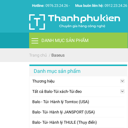
Hotline:
0976.23.24.26
-
Mua buôn liên hệ:
0912.23.24.26
DANH MỤC SẢN PHẨM
Trang chủ
/
Baseus
Danh mục sản phẩm
Thương hiệu
Tất cả Balo-Túi xách-Túi đeo
Balo - Túi- Hành lý Tomtoc (USA)
Balo- Túi- Hành lý JANSPORT (USA)
Balo- Túi- Hành lý THULE (Thụy điển)