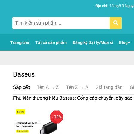
Địa chỉ:
13 ngõ 9 Nguy
Trang chủ
Tất cả sản phẩm
Đăng ký đại lý/Mua sỉ
Blog
Baseus
Sắp xếp:
Tên A → Z
Tên Z → A
Giá tăng dần
G
Phụ kiện thương hiệu Baseus: Cổng cáp chuyển, dây sạc, 
- 33%