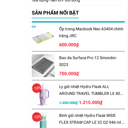
Gia dụng- tiện ích- đời sống
SẢN PHẨM NỔI BẬT
Ốp trong Macbook Neo A3404 chính
hãng JRC
600.000₫
Bao da Surface Pro 12 Smondor-
S023
700.000₫
Ly giữ nhiệt Hydro Flask ALL
- 10%
AROUND TRAVEL TUMBLER LE 40
OZ 1183 ml – LE-S25TT40
1.215.000₫
1.350.000₫
Bình giữ nhiệt Hydro Flask WIDE
- 10%
FLEX STRAW CAP LE 32 OZ 946 ml –