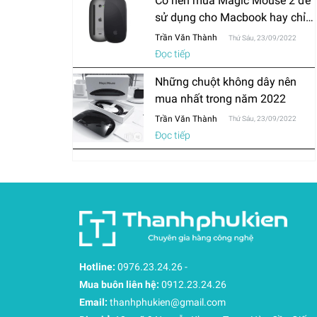
Có nên mua Magic Mouse 2 để
sử dụng cho Macbook hay chỉ
mua chuột thông thường?
Trần Văn Thành
Thứ Sáu, 23/09/2022
Đọc tiếp
Những chuột không dây nên
mua nhất trong năm 2022
Trần Văn Thành
Thứ Sáu, 23/09/2022
Đọc tiếp
Hotline:
0976.23.24.26
-
Mua buôn liên hệ:
0912.23.24.26
Email:
thanhphukien@gmail.com