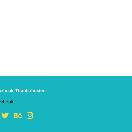
cebook Thanhphukien
cebook