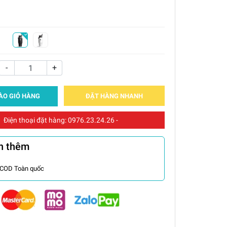
-
+
ÀO GIỎ HÀNG
ĐẶT HÀNG NHANH
Điện thoại đặt hàng:
0976.23.24.26
-
n thêm
 COD Toàn quốc