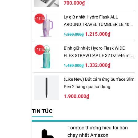
700.000₫
Ly giữ nhiệt Hydro Flask ALL
- 10%
AROUND TRAVEL TUMBLER LE 40
OZ 1183 ml – LE-S25TT40
1.215.000₫
1.350.000₫
Bình giữ nhiệt Hydro Flask WIDE
- 10%
FLEX STRAW CAP LE 32 OZ 946 ml –
LE-S25W32
1.332.000₫
1.480.000₫
(Like New) Bút cảm ứng Surface Slim
Pen 2 hàng qua sử dụng
1.900.000₫
TIN TỨC
Tomtoc thương hiệu túi bán
chạy nhất Amazon