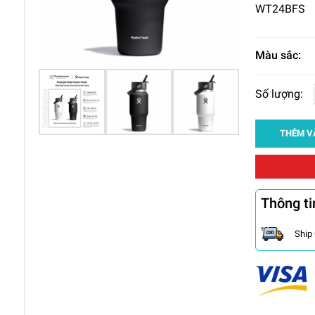
WT24BFS
Màu sắc:
Số lượng:
THÊM V
Thông ti
Ship