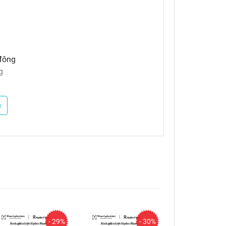
 đông
g
 của tất cả sản phẩm và các vấn đề do
m
n, nguyên vẹn, không bị tác động vật lý
- 29%
- 30%