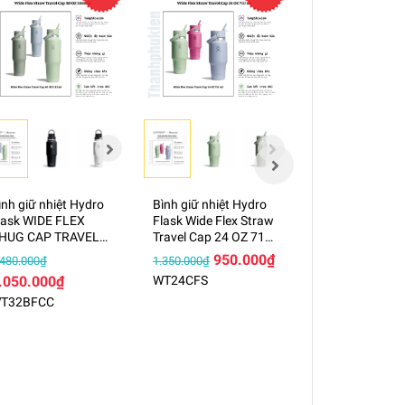
ình giữ nhiệt Hydro
Bình giữ nhiệt Hydro
Bình giữ nhiệt 
lask WIDE FLEX
Flask Wide Flex Straw
Flask WIDE FLE
HUG CAP TRAVEL
Travel Cap 24 OZ 710
CHUG CAP 24 O
OTTLE 32 OZ 946ml
ml – WT24CFS
ml – W24CFCC
950.000₫
.480.000₫
1.350.000₫
1.350.000₫
 WT32BFCC
.050.000₫
WT24CFS
1.050.000₫
T32BFCC
W24CFCC