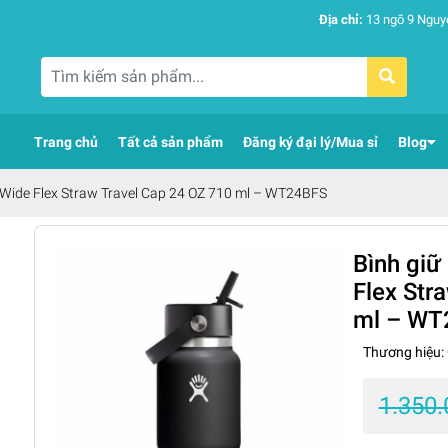
Địa chỉ:
13 ngõ 9 Nguy
Trang chủ
Tất cả sản phẩm
Đăng ký đại lý/Mua sỉ
Blog
k Wide Flex Straw Travel Cap 24 OZ 710 ml – WT24BFS
Bình giữ
Flex Str
ml – WT
Thương hiệu:
1.350