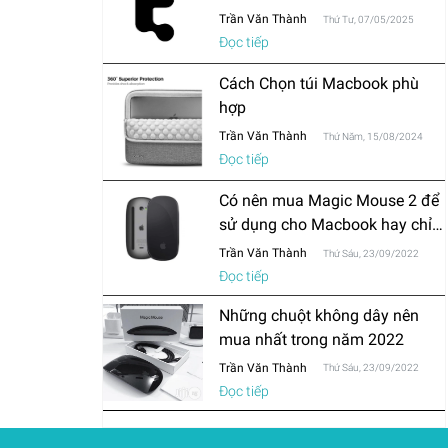
Trần Văn Thành
Thứ Tư, 07/05/2025
Đọc tiếp
Cách Chọn túi Macbook phù
hợp
Trần Văn Thành
Thứ Năm, 15/08/2024
Đọc tiếp
Có nên mua Magic Mouse 2 để
sử dụng cho Macbook hay chỉ
mua chuột thông thường?
Trần Văn Thành
Thứ Sáu, 23/09/2022
Đọc tiếp
Những chuột không dây nên
mua nhất trong năm 2022
Trần Văn Thành
Thứ Sáu, 23/09/2022
Đọc tiếp