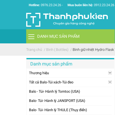
Hotline:
0976.23.24.26
-
Mua buôn liên hệ:
0912.23.24.26
DANH MỤC SẢN PHẨM
Trang chủ
/
Bình ( Bottles)
/
Bình giữ nhiệt Hydro Flas
Danh mục sản phẩm
Thương hiệu
Tất cả Balo-Túi xách-Túi đeo
Balo - Túi- Hành lý Tomtoc (USA)
Balo- Túi- Hành lý JANSPORT (USA)
Balo- Túi- Hành lý THULE (Thụy điển)