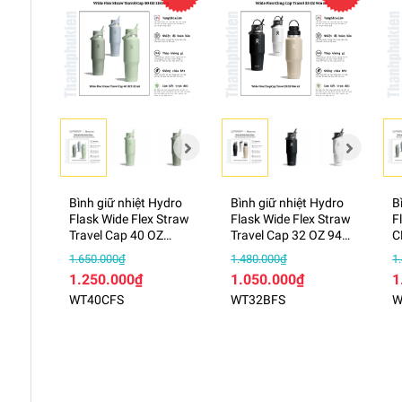
Bình giữ nhiệt Hydro
Bình giữ nhiệt Hydro
B
Flask Wide Flex Straw
Flask Wide Flex Straw
F
Travel Cap 40 OZ
Travel Cap 32 OZ 946
C
1183 ml – WT40CFS
ml – WT32BFS
B
1.650.000₫
1.480.000₫
1
–
1.250.000₫
1.050.000₫
1
WT40CFS
WT32BFS
W