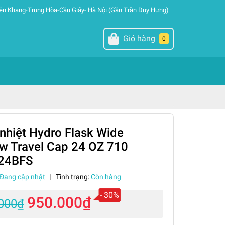
ễn Khang-Trung Hòa-Cầu Giấy- Hà Nội (Gần Trần Duy Hưng)
Giỏ hàng
0
 nhiệt Hydro Flask Wide
aw Travel Cap 24 OZ 710
24BFS
Đang cập nhật
|
Tình trạng:
Còn hàng
- 30%
950.000₫
.000₫