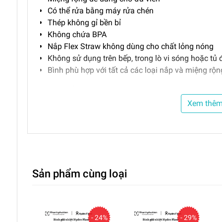
Có thể rửa bằng máy rửa chén
Thép không gỉ bền bỉ
Không chứa BPA
Nắp Flex Straw không dùng cho chất lỏng nóng
Không sử dụng trên bếp, trong lò vi sóng hoặc tủ
Bình phù hợp với tất cả các loại nắp và miệng rộn
Phân phối chính hãng bởi
Hằng Đặng (HDGROUP)
Cam kết trọn đời:
Bảo hành cho chức năng giữ nhiệt
Xem thê
nhà sản xuất với điều kiện sản phẩm còn đủ linh kiệ
(va đập, rơi rớt, móp méo,…)
Sản phẩm cùng loại
- 24%
- 29%