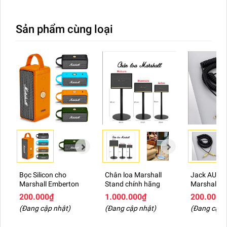
Sản phẩm cùng loại
Bọc Silicon cho
Chân loa Marshall
Jack AUX 
Marshall Emberton
Stand chính hãng
Marshall m
200.000₫
1.000.000₫
200.000₫
(Đang cập nhật)
(Đang cập nhật)
(Đang cập 