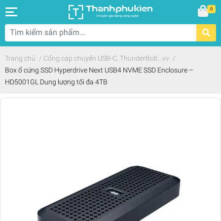
0
Trang chủ
/
Cổng cáp chuyển USB-C, ThunderBolt...vv
/
Box ổ cứng SSD Hyperdrive Next USB4 NVME SSD Enclosure –
HD5001GL Dung lượng tối đa 4TB