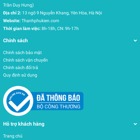
Trong hộp có gì:
Trần Duy Hưng)
USB4 NVMe SSD Enclosure
Địa chỉ 2:
13 ngõ 9 Nguyễn Khang, Yên Hòa, Hà Nội
USB4 USB-C to USB-C Cable (1.6 ft / 0.5m)
Website:
Thanhphukien.com
User Guide
Thời gian làm việc:
8h-18h, CN: 9h-17h
Ghi chú riêng cho box SSD HyperDrive Enclosure
Chính sách
Chuẩn chống nước chống bụi IP55 yêu cầu sử dụng
chung với vỏ Silicon đi kèm với Box
Chính sách bảo mật
Đế sử dụng hết tốc độ yêu cầu thiết bị kết nối với box
Chính sách vận chuyển
phải có chuẩn USB4 hoặc Thunderbolt 3/4 40Gbps, và
Chính sách đổi trả
SSD sử dụng chung với Box phải có tốc độ đọc trên
Quy định sử dụng
3800Mbps
Samsung 980 Pro
Samsung 990 Pro
Kingston KC3000
Corsair MP600 CORE XT 1TB
Lexar NM790 1TB
Hỗ trợ khách hàng
…..
Box có thể sử dụng chung với iPhone 15 Pro và 15 Pro
Trang chủ