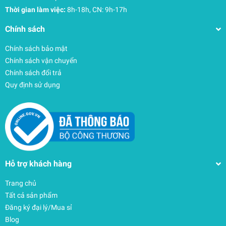
Thời gian làm việc:
8h-18h, CN: 9h-17h
Chính sách
Chính sách bảo mật
Chính sách vận chuyển
Hỗ trợ tính năng sạc
Chính sách đổi trả
Quy định sử dụng
không dây
Slim Pen 2 dễ dàng sạc không dây thông qua
chân đế của chính nó. Hoặc khi được sử dụng với
Surface laptop Studio có thể được sạc thông qua
khu vực sạc đi kèm. Ngoài ra nếu Slim Pen 2
được sử dụng với Surface Pro 8 hoặc Pro X có thể
Hỗ trợ khách hàng
sạc thông qua Type Cover.
Trang chủ
Tất cả sản phẩm
Đăng ký đại lý/Mua sỉ
Bút cảm ứng Surface Slim Pen 2 chính hãng-
Blog
hàng mới New seal