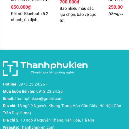
700.000₫
3/4/5/6/7, Pro 8/9/
850.000₫
250.000₫
Bao nhiều màu sắc
X/ 10/11
Kết nối Bluetooth 5.2
(Đang cập 
lựa chọn, bảo vệ cực
GO/GO2/GO3/GO4,
nhanh, ổn định.
Pro 12 New 100%
tốt
Tương thích các ứng
dụng Office
Hotline:
0976.23.24.26
-
Bút Surface Slim Pen 2 dễ dàng được tích hợp
Mua buôn liên hệ:
0912.23.24.26
cùng với bộ Office như excel, word, powerpoint,…
dễ dàng thực hiện các thao tác thêm, sửa, xóa các
Email:
thanhphukien@gmail.com
văn bản.
Địa chỉ:
13 ngõ 9 Nguyễn Khang-Trung Hòa-Cầu Giấy- Hà Nội (Gần
Trần Duy Hưng)
Địa chỉ 2:
13 ngõ 9 Nguyễn Khang, Yên Hòa, Hà Nội
Website:
Thanhphukien.com