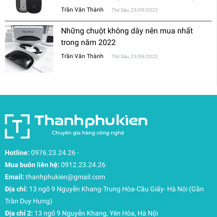
thường?
Trần Văn Thành
Thứ Sáu, 23/09/2022
Những chuột không dây nên mua nhất
trong năm 2022
Trần Văn Thành
Thứ Sáu, 23/09/2022
Hotline:
0976.23.24.26
-
Mua buôn liên hệ:
0912.23.24.26
Email:
thanhphukien@gmail.com
Địa chỉ:
13 ngõ 9 Nguyễn Khang-Trung Hòa-Cầu Giấy- Hà Nội (Gần
Trần Duy Hưng)
Địa chỉ 2:
13 ngõ 9 Nguyễn Khang, Yên Hòa, Hà Nội