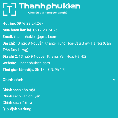
iPad Pro
có khả năng điều chỉnh dòng điện đầu
ra thích hợp, tương thích với nhiều nguồn điện
nhờ đó mà bạn có thể hoàn toàn yên tâm rằng
Hotline:
0976.23.24.26
-
quá trình sạc pin ổn định, an toàn, không lo quá
Mua buôn liên hệ:
0912.23.24.26
tải dòng điện.
Email:
thanhphukien@gmail.com
Địa chỉ:
13 ngõ 9 Nguyễn Khang-Trung Hòa-Cầu Giấy- Hà Nội (Gần
Trần Duy Hưng)
Địa chỉ 2:
13 ngõ 9 Nguyễn Khang, Yên Hòa, Hà Nội
Website:
Thanhphukien.com
Thời gian làm việc:
8h-18h, CN: 9h-17h
Chính sách
Chính sách bảo mật
Chính sách vận chuyển
Chính sách đổi trả
Quy định sử dụng