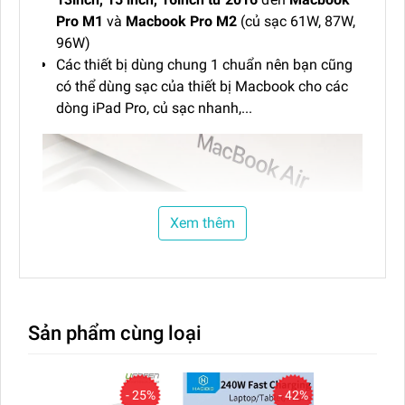
Pro M1
và
Macbook Pro M2
(củ sạc 61W, 87W,
96W)
Các thiết bị dùng chung 1 chuẩn nên bạn cũng
có thể dùng sạc của thiết bị Macbook cho các
dòng iPad Pro, củ sạc nhanh,...
Xem thêm
Sản phẩm cùng loại
Tốc độ truyền tải mạnh
- 25%
- 42%