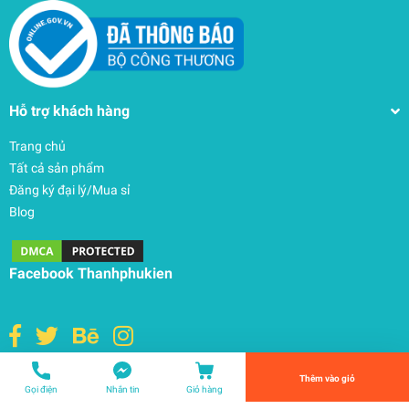
Hỗ trợ khách hàng
Trang chủ
Tất cả sản phẩm
Đăng ký đại lý/Mua sỉ
Blog
Cáp USB-C to USB-C 2M (Chính Hãng Apple)
500.000₫
Facebook Thanhphukien
undefined
Tiến Hành Thanh Toán
Thêm vào giỏ
© Bản quyền thuộc về
THANHPHUKIEN
| Cung cấp bởi
Sapo
Gọi điện
Nhắn tin
Giỏ hàng