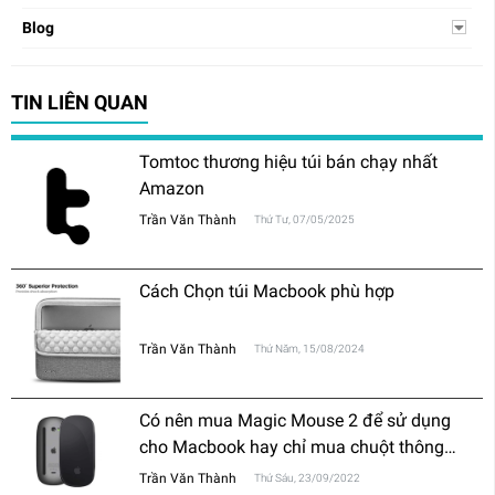
Blog
TIN LIÊN QUAN
Tomtoc thương hiệu túi bán chạy nhất
Amazon
Trần Văn Thành
Thứ Tư, 07/05/2025
Cách Chọn túi Macbook phù hợp
Trần Văn Thành
Thứ Năm, 15/08/2024
Có nên mua Magic Mouse 2 để sử dụng
cho Macbook hay chỉ mua chuột thông
thường?
Trần Văn Thành
Thứ Sáu, 23/09/2022