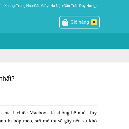
ễn Khang-Trung Hòa-Cầu Giấy- Hà Nội (Gần Trần Duy Hưng)
Giỏ hàng
0
nhất?
trị của 1 chiếc Macbook là không hề nhỏ. Tuy
ạnh bị bóp méo, sứt mẻ thì sẽ gây nên sự khó