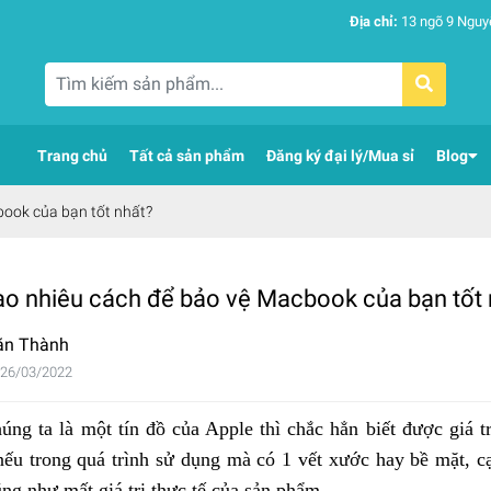
Địa chỉ:
13 ngõ 9 Nguy
Trang chủ
Tất cả sản phẩm
Đăng ký đại lý/Mua sỉ
Blog
book của bạn tốt nhất?
ao nhiêu cách để bảo vệ Macbook của bạn tốt 
ăn Thành
 26/03/2022
úng ta là một tín đồ của Apple thì chắc hẳn biết được giá 
nếu trong quá trình sử dụng mà có 1 vết xước hay bề mặt, c
ũng như mất giá trị thực tế của sản phẩm.