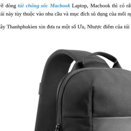
 về dòng
túi chống sốc Macbook
Laptop, Macbook thì có rất
cái này tùy thuộc vào nhu cầu và mục đích sủ dụng của mối n
đây Thanhphukien xin đưa ra một số Ưu, Nhược điểm của túi