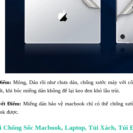
Điểm:
Mỏng, Dán rồi như chưa dán, chống xước máy với c
ốt, khi bóc miếng dán không để lại keo đen khó lâu trùi.
yết Điểm:
Miếng dán bảo vệ macbook chỉ có thể chống xướ
ok được.
úi Chống Sốc Macbook, Laptop, Túi Xách, Túi 