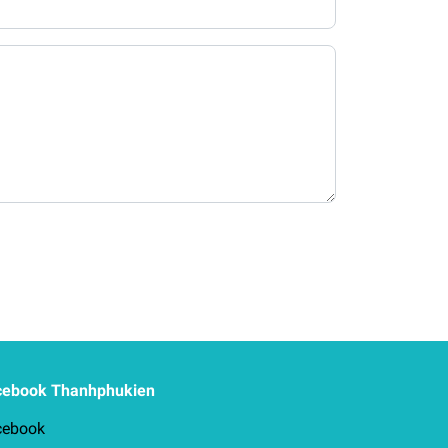
cebook Thanhphukien
cebook