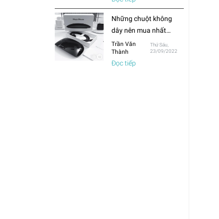
thường?
Những chuột không
dây nên mua nhất
trong năm 2022
Trần Văn
Thứ Sáu,
Thành
23/09/2022
Đọc tiếp