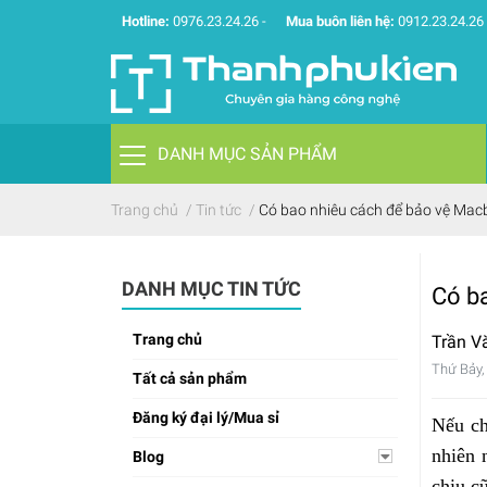
Hotline:
0976.23.24.26
-
Mua buôn liên hệ:
0912.23.24.26
DANH MỤC SẢN PHẨM
Trang chủ
/
Tin tức
/
Có bao nhiêu cách để bảo vệ Mac
DANH MỤC TIN TỨC
Có b
Trang chủ
Trần V
Thứ Bảy,
Tất cả sản phẩm
Đăng ký đại lý/Mua sỉ
Nếu ch
nhiên 
Blog
chịu c