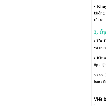
• Khu
không 
rủi ro
3, Ố
• Ưu 
và tra
• Khu
ốp điện
>>>> T
bạn cũ
Viết 