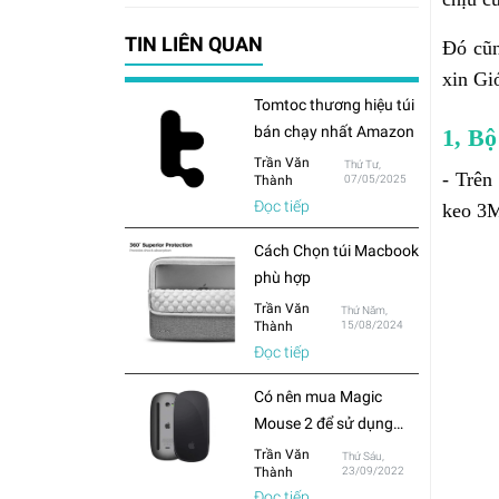
TIN LIÊN QUAN
Đó cũn
xin Gi
Tomtoc thương hiệu túi
bán chạy nhất Amazon
1,
Bộ
Trần Văn
Thứ Tư,
- Trên
Thành
07/05/2025
Đọc tiếp
keo 3M
Cách Chọn túi Macbook
phù hợp
Trần Văn
Thứ Năm,
Thành
15/08/2024
Đọc tiếp
Có nên mua Magic
Mouse 2 để sử dụng
cho Macbook hay chỉ
Trần Văn
Thứ Sáu,
Thành
23/09/2022
mua chuột thông
Đọc tiếp