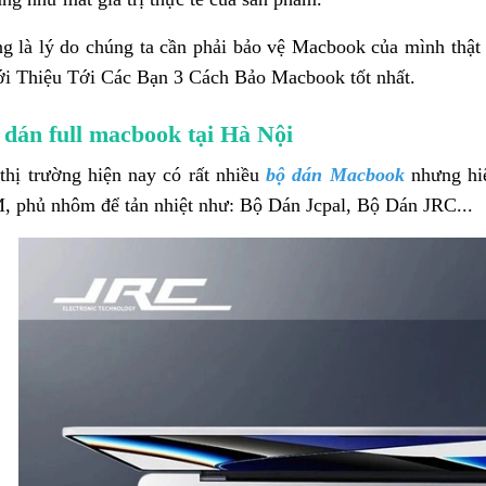
g là lý do chúng ta cần phải bảo vệ Macbook của mình thật
ới Thiệu Tới Các Bạn 3 Cách Bảo Macbook tốt nhất.
 dán full macbook tại Hà Nội
 thị trường hiện nay có rất nhiều
bộ dán Macbook
nhưng hiệ
, phủ nhôm để tản nhiệt như: Bộ Dán Jcpal, Bộ Dán JRC...