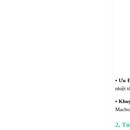
• Ưu 
nhiệt t
• Khu
Macbo
2, T