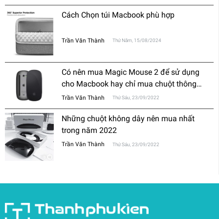
Cách Chọn túi Macbook phù hợp
Trần Văn Thành
Thứ Năm, 15/08/2024
Có nên mua Magic Mouse 2 để sử dụng
cho Macbook hay chỉ mua chuột thông
thường?
Trần Văn Thành
Thứ Sáu, 23/09/2022
Những chuột không dây nên mua nhất
trong năm 2022
Trần Văn Thành
Thứ Sáu, 23/09/2022