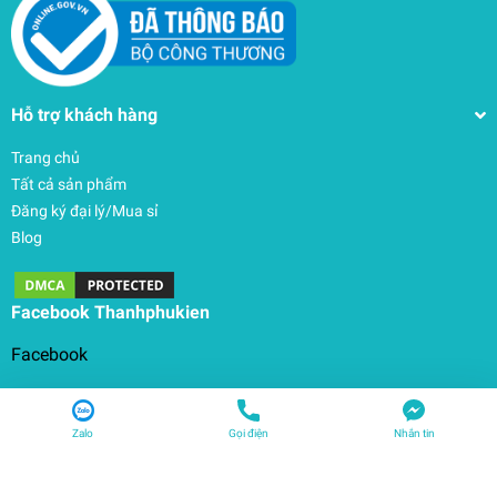
Hỗ trợ khách hàng
Trang chủ
Tất cả sản phẩm
Đăng ký đại lý/Mua sỉ
Blog
Facebook Thanhphukien
Zalo
Gọi điện
Nhắn tin
© Bản quyền thuộc về
THANHPHUKIEN
| Cung cấp bởi
Sapo