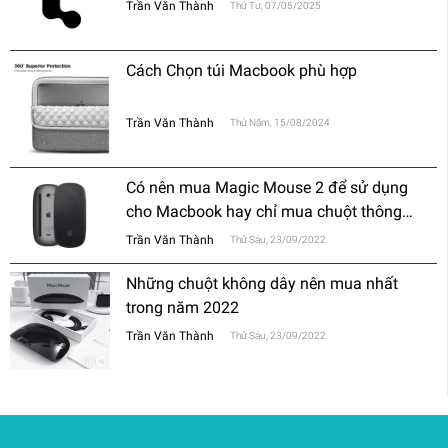
Trần Văn Thành
Thứ Tư, 07/05/2025
Cách Chọn túi Macbook phù hợp
Trần Văn Thành
Thứ Năm, 15/08/2024
Có nên mua Magic Mouse 2 để sử dụng
cho Macbook hay chỉ mua chuột thông
thường?
Trần Văn Thành
Thứ Sáu, 23/09/2022
Những chuột không dây nên mua nhất
trong năm 2022
Trần Văn Thành
Thứ Sáu, 23/09/2022