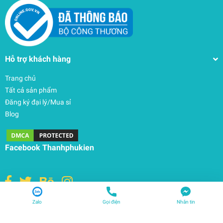
Hỗ trợ khách hàng
Trang chủ
Tất cả sản phẩm
Đăng ký đại lý/Mua sỉ
Blog
Facebook Thanhphukien
Zalo
Gọi điện
Nhắn tin
© Bản quyền thuộc về
THANHPHUKIEN
| Cung cấp bởi
Sapo