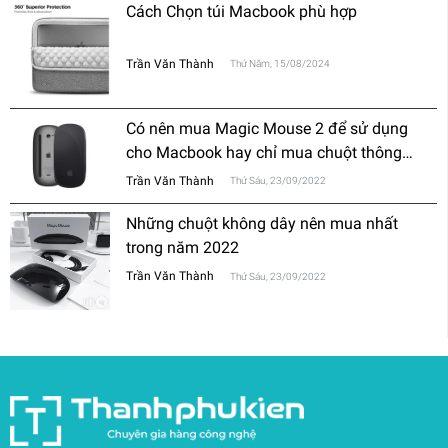
Cách Chọn túi Macbook phù hợp
Trần Văn Thành
Thứ Năm, 15/08/2024
Có nên mua Magic Mouse 2 để sử dụng
cho Macbook hay chỉ mua chuột thông
thường?
Trần Văn Thành
Thứ Sáu, 23/09/2022
Những chuột không dây nên mua nhất
trong năm 2022
Trần Văn Thành
Thứ Sáu, 23/09/2022