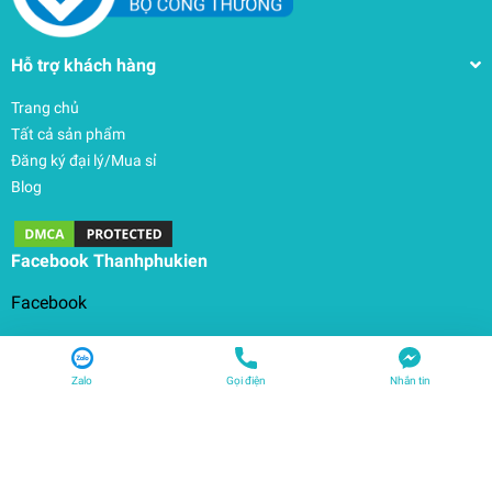
Hỗ trợ khách hàng
Trang chủ
Tất cả sản phẩm
Đăng ký đại lý/Mua sỉ
Blog
Facebook Thanhphukien
Zalo
Gọi điện
Nhắn tin
© Bản quyền thuộc về
THANHPHUKIEN
| Cung cấp bởi
Sapo