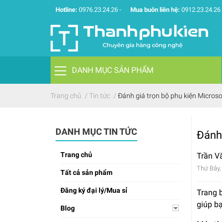
Hotline:
0976.23.24.26
-
Mua buôn liên hệ:
0912.23.24.26
DANH MỤC SẢN PHẨM
Trang chủ
/
Tin tức
/
Đánh giá trọn bộ phụ kiện Microsoft
DANH MỤC TIN TỨC
Đánh 
Trang chủ
Trần V
Thứ Bảy,
Tất cả sản phẩm
Đăng ký đại lý/Mua sỉ
Trang b
giúp b
Blog