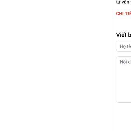
tư vấn 
CHI T
Viết 