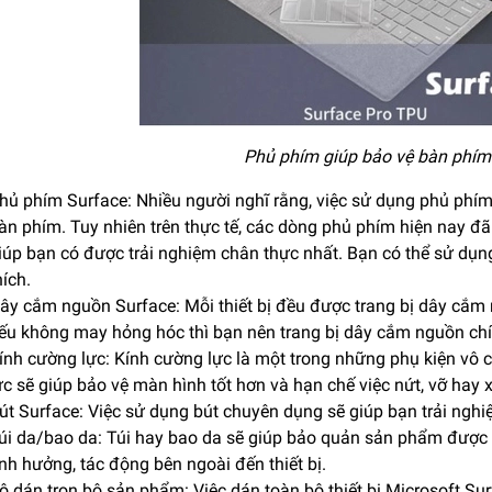
Phủ phím giúp bảo vệ bàn phím
hủ phím Surface: Nhiều người nghĩ rằng, việc sử dụng phủ phím
àn phím. Tuy nhiên trên thực tế, các dòng phủ phím hiện nay đã
iúp bạn có được trải nghiệm chân thực nhất. Bạn có thể sử dụn
hích.
ây cắm nguồn Surface: Mỗi thiết bị đều được trang bị dây cắm 
ếu không may hỏng hóc thì bạn nên trang bị dây cắm nguồn ch
ính cường lực: Kính cường lực là một trong những phụ kiện vô 
ực sẽ giúp bảo vệ màn hình tốt hơn và hạn chế việc nứt, vỡ hay
út Surface: Việc sử dụng bút chuyên dụng sẽ giúp bạn trải ngh
úi da/bao da: Túi hay bao da sẽ giúp bảo quản sản phẩm được 
nh hưởng, tác động bên ngoài đến thiết bị.
ộ dán trọn bộ sản phẩm: Việc dán toàn bộ thiết bị Microsoft S