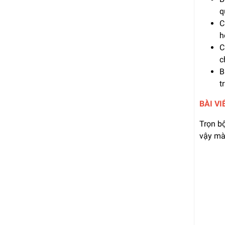
q
C
h
C
c
B
t
BÀI VI
Trọn bộ
vậy mà