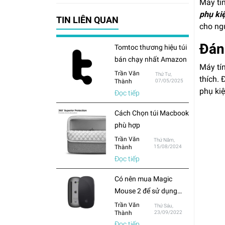
Máy tín
phụ ki
TIN LIÊN QUAN
cho ng
Đán
Tomtoc thương hiệu túi
bán chạy nhất Amazon
Máy tí
Trần Văn
Thứ Tư,
thích. 
Thành
07/05/2025
phụ kiệ
Đọc tiếp
Cách Chọn túi Macbook
phù hợp
Trần Văn
Thứ Năm,
Thành
15/08/2024
Đọc tiếp
Có nên mua Magic
Mouse 2 để sử dụng
cho Macbook hay chỉ
Trần Văn
Thứ Sáu,
Thành
23/09/2022
mua chuột thông
Đọc tiếp