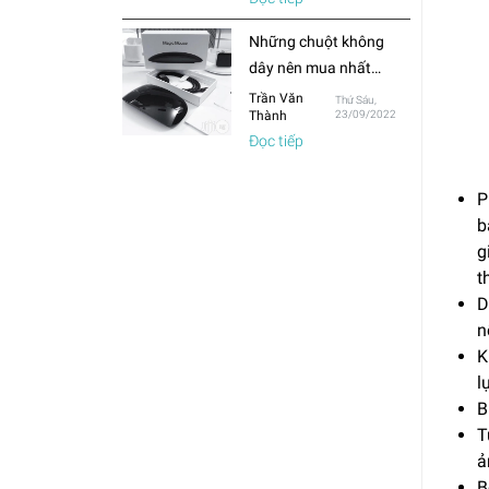
thường?
Những chuột không
dây nên mua nhất
trong năm 2022
Trần Văn
Thứ Sáu,
Thành
23/09/2022
Đọc tiếp
P
b
g
t
D
n
K
l
B
T
ả
B