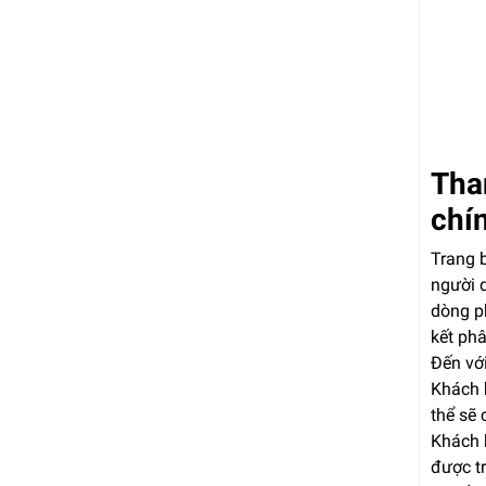
Tha
chín
Trang 
người 
dòng p
kết phâ
Đến vớ
Khách 
thể sẽ
Khách h
được t