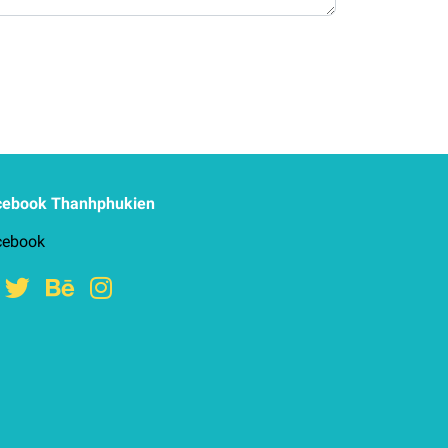
cebook Thanhphukien
cebook