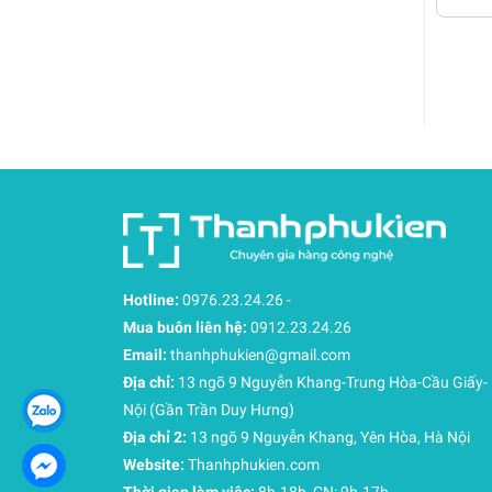
Hotline:
0976.23.24.26
-
Mua buôn liên hệ:
0912.23.24.26
Email:
thanhphukien@gmail.com
Địa chỉ:
13 ngõ 9 Nguyễn Khang-Trung Hòa-Cầu Giấy-
Nội (Gần Trần Duy Hưng)
Địa chỉ 2:
13 ngõ 9 Nguyễn Khang, Yên Hòa, Hà Nội
Website:
Thanhphukien.com
Thời gian làm việc:
8h-18h, CN: 9h-17h