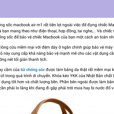
ống sốc macbook air m1 rất tiện lợi ngoài việc để đựng chiếc 
à bạn mang theo như điện thoại, hợp đồng, tai nghe,... Và chiế
hống sốc để bảo vệ chiếc Macbook của bạn một cách an toàn nh
t lông cừu mềm mại với đệm dày ở ngăn chính giúp bảo vệ máy t
Vỏ này cung cấp khả năng bảo vệ mạnh mẽ cho các vật dụng cần 
ng nét tối giản thanh lịch.
ay cầm của
túi chống sốc
được làm bằng da thật rất mềm mại k
đứt trong quá trình di chuyển. Khóa kéo YKK của Nhật Bản chất
ử dụng tốt hơn và chất lượng bền. Phần bên ngoài được làm bằng
ần phải lo lắng khi đang đi gặp phải trời mưa hay bị nước đổ 