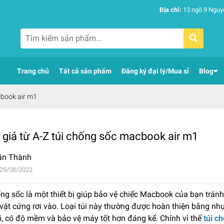
Địa chỉ:
13 ngõ 9 Nguy
Trang chủ
Tất cả sản phẩm
Đăng ký đại lý/Mua sỉ
Blog
cbook air m1
giá từ A-Z túi chống sốc macbook air m1
ăn Thành
 29/08/2022
ống sốc là một thiết bị giúp bảo vệ chiếc Macbook của bạn trá
vật cứng rơi vào. Loại túi này thường được hoàn thiện bằng nh
i, có độ mềm và bảo vệ máy tốt hơn đáng kể. Chính vì thế
túi c