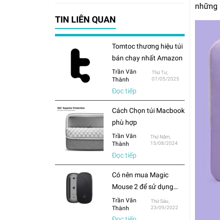
những 
TIN LIÊN QUAN
Tomtoc thương hiệu túi
bán chạy nhất Amazon
Trần Văn
Thứ Tư,
Thành
07/05/2025
Đọc tiếp
Cách Chọn túi Macbook
phù hợp
Trần Văn
Thứ Năm,
Thành
15/08/2024
Đọc tiếp
Có nên mua Magic
Mouse 2 để sử dụng
cho Macbook hay chỉ
Trần Văn
Thứ Sáu,
Thành
23/09/2022
mua chuột thông
Đọc tiếp