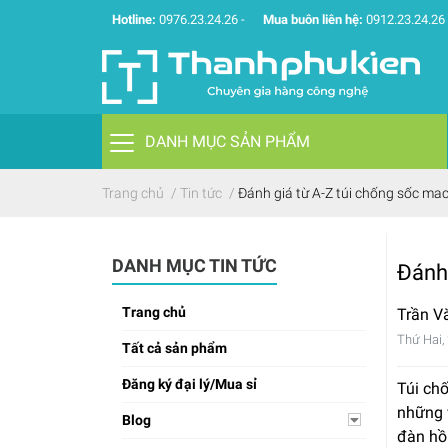
Hotline:
0976.23.24.26
-
Mua buôn liên hệ:
0912.23.24.26
DANH MỤC SẢN PHẨM
Trang chủ
/
Tin tức
/
Đánh giá từ A-Z túi chống sốc ma
DANH MỤC TIN TỨC
Đánh 
Trang chủ
Trần V
Thứ Hai,
Tất cả sản phẩm
Đăng ký đại lý/Mua sỉ
Túi ch
những 
Blog
đàn hồ