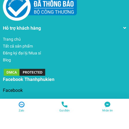
Hỗ trợ khách hàng
Trang chủ
Tất cả sản phẩm
Đăng ký đại lý/Mua sỉ
Blog
Facebook Thanhphukien
Facebook
Zalo
Gọi điện
Nhắn tin
© Bản quyền thuộc về
THANHPHUKIEN
| Cung cấp bởi
Sapo