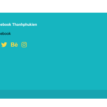
cebook Thanhphukien
cebook