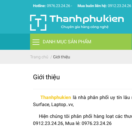
Hotline:
0976.23.24.26
-
Mua buôn liên hệ:
0912.23.24.26
DANH MỤC SẢN PHẨM
Trang chủ
/
Giới thiệu
Giới thiệu
Thanhphukien
là nhà phân phối uy tín lâu
Surface, Laptop..vv,
Hiện chúng tôi phân phối hàng loạt các thương
0912.23.24.26, Mua lẻ: 0976.23.24.26