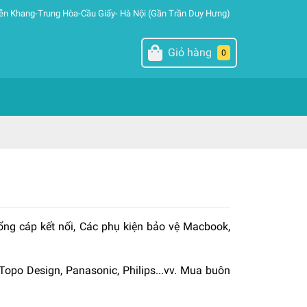
ễn Khang-Trung Hòa-Cầu Giấy- Hà Nội (Gần Trần Duy Hưng)
Giỏ hàng
0
ổng cáp kết nối, Các phụ kiện bảo vệ Macbook,
opo Design, Panasonic, Philips...vv. Mua buôn