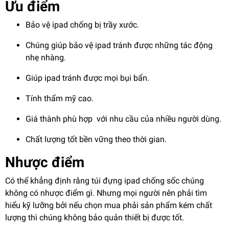
Ưu điểm
Bảo vệ ipad chống bị trầy xước.
Chúng giúp bảo vệ ipad tránh được những tác động
nhẹ nhàng.
Giúp ipad tránh được mọi bụi bẩn.
Tính thẩm mỹ cao.
Giá thành phù hợp với nhu cầu của nhiều người dùng.
Chất lượng tốt bền vững theo thời gian.
Nhược điểm
Có thể khẳng định rằng túi đựng ipad chống sốc chúng
không có nhược điểm gì. Nhưng mọi người nên phải tìm
hiểu kỹ lưỡng bởi nếu chọn mua phải sản phẩm kém chất
lượng thì chúng không bảo quản thiết bị được tốt.