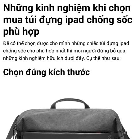
Những kinh nghiệm khi chọn
mua túi đựng ipad chống sốc
phù hợp
Để có thể chọn được cho mình những chiếc túi đựng ipad
chống sốc cho phù hợp nhất thì mọi người đừng bỏ qua
những kinh nghiệm hữu ích dưới đây. Cụ thể như sau:
Chọn đúng kích thước