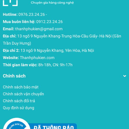
Hotline:
0976.23.24.26
-
Mua buôn liên hệ:
0912.23.24.26
Email:
thanhphukien@gmail.com
Địa chỉ:
13 ngõ 9 Nguyễn Khang-Trung Hòa-Cầu Giấy- Hà Nội (Gần
Trần Duy Hưng)
Địa chỉ 2:
13 ngõ 9 Nguyễn Khang, Yên Hòa, Hà Nội
Website:
Thanhphukien.com
Thời gian làm việc:
8h-18h, CN: 9h-17h
Chính sách
Chính sách bảo mật
Chính sách vận chuyển
Chính sách đổi trả
Quy định sử dụng