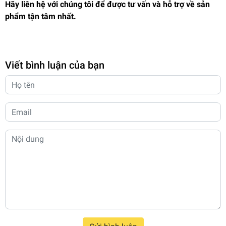
Hãy liên hệ với chúng tôi để được tư vấn và hỗ trợ về sản
phẩm tận tâm nhất.
Viết bình luận của bạn