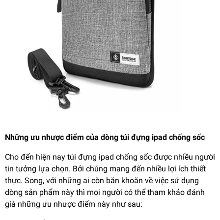
Những ưu nhược điểm của dòng túi đựng ipad chống sốc
Cho đến hiện nay túi đựng ipad chống sốc được nhiều người
tin tưởng lựa chọn. Bởi chúng mang đến nhiều lợi ích thiết
thực. Song, với những ai còn băn khoăn về việc sử dụng
dòng sản phẩm này thì mọi người có thể tham khảo đánh
giá những ưu nhược điểm này như sau: