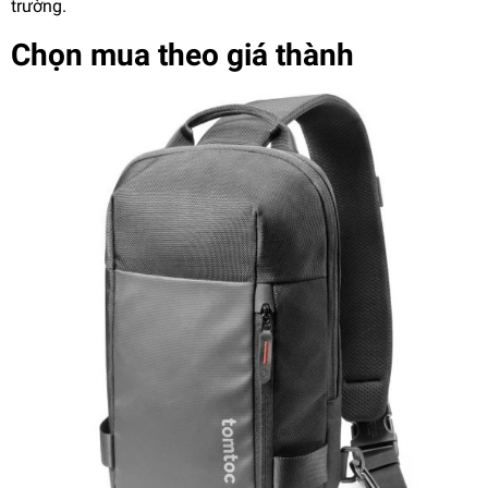
trường.
Chọn mua theo giá thành