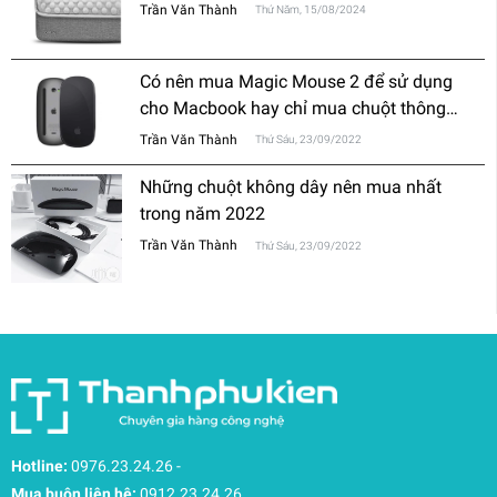
Trần Văn Thành
Thứ Năm, 15/08/2024
Có nên mua Magic Mouse 2 để sử dụng
cho Macbook hay chỉ mua chuột thông
thường?
Trần Văn Thành
Thứ Sáu, 23/09/2022
Những chuột không dây nên mua nhất
trong năm 2022
Trần Văn Thành
Thứ Sáu, 23/09/2022
Hotline:
0976.23.24.26
-
Mua buôn liên hệ:
0912.23.24.26