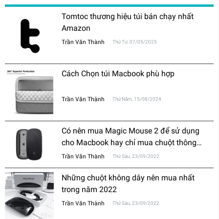
Tomtoc thương hiệu túi bán chạy nhất
Amazon
Trần Văn Thành
Thứ Tư, 07/05/2025
Cách Chọn túi Macbook phù hợp
Trần Văn Thành
Thứ Năm, 15/08/2024
Có nên mua Magic Mouse 2 để sử dụng
cho Macbook hay chỉ mua chuột thông
thường?
Trần Văn Thành
Thứ Sáu, 23/09/2022
Những chuột không dây nên mua nhất
trong năm 2022
Trần Văn Thành
Thứ Sáu, 23/09/2022