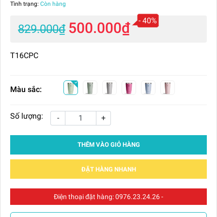
Tình trạng:
Còn hàng
- 40%
500.000₫
829.000₫
T16CPC
Màu sắc:
Số lượng:
-
+
THÊM VÀO GIỎ HÀNG
ĐẶT HÀNG NHANH
Điện thoại đặt hàng:
0976.23.24.26
-