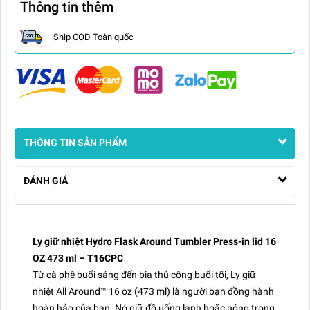
Thông tin thêm
Ship COD Toàn quốc
THÔNG TIN SẢN PHẨM
ĐÁNH GIÁ
Ly giữ nhiệt Hydro Flask Around Tumbler Press-in lid 16
OZ 473 ml – T16CPC
Từ cà phê buổi sáng đến bia thủ công buổi tối, Ly giữ
nhiệt All Around™ 16 oz (473 ml) là người bạn đồng hành
hoàn hảo của bạn. Nó giữ đồ uống lạnh hoặc nóng trong