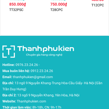
TT32PSC
850.000₫
750.000₫
T12CPC
TT32PSC
T28CPC
Hotline:
0976.23.24.26
-
Mua buôn liên hệ:
0912.23.24.26
Email:
thanhphukien@gmail.com
Địa chỉ:
13 ngõ 9 Nguyễn Khang-Trung Hòa-Cầu Giấy- Hà Nội (Gần
Trần Duy Hưng)
Địa chỉ 2:
13 ngõ 9 Nguyễn Khang, Yên Hòa, Hà Nội
Website:
Thanhphukien.com
Thời gian làm việc:
8h-18h, CN: 9h-17h