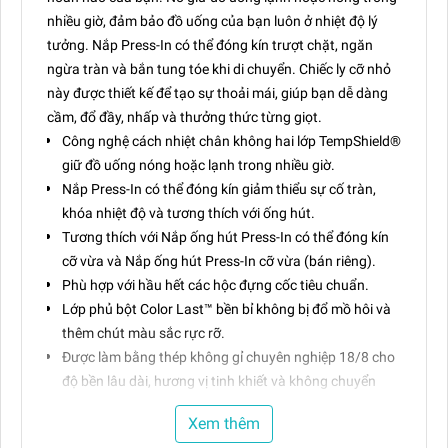
nhiều giờ, đảm bảo đồ uống của bạn luôn ở nhiệt độ lý
tưởng. Nắp Press-In có thể đóng kín trượt chặt, ngăn
ngừa tràn và bắn tung tóe khi di chuyển. Chiếc ly cỡ nhỏ
này được thiết kế để tạo sự thoải mái, giúp bạn dễ dàng
cầm, đổ đầy, nhấp và thưởng thức từng giọt.
Công nghệ cách nhiệt chân không hai lớp TempShield®️
giữ đồ uống nóng hoặc lạnh trong nhiều giờ.
Nắp Press-In có thể đóng kín giảm thiểu sự cố tràn,
khóa nhiệt độ và tương thích với ống hút.
Tương thích với Nắp ống hút Press-In có thể đóng kín
cỡ vừa và Nắp ống hút Press-In cỡ vừa (bán riêng).
Phù hợp với hầu hết các hộc đựng cốc tiêu chuẩn.
Lớp phủ bột Color Last™ bền bỉ không bị đổ mồ hôi và
thêm chút màu sắc rực rỡ.
Được làm bằng thép không gỉ chuyên nghiệp 18/8 cho
độ bền lâu dài, hương vị tinh khiết và không chuyển
hương vị.
Xem thêm
Không chứa BPA.