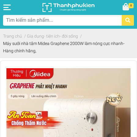
0
Trang chủ
/
Gia dụng- tiện ích- đời sống
/
Máy sưởi nhà tắm Midea Graphene 2000W làm nóng cực nhanh-
Hàng chính hãng,