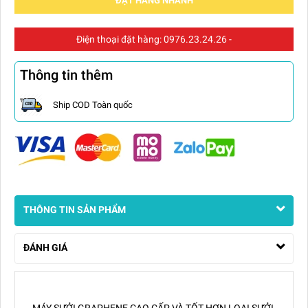
ĐẶT HÀNG NHANH
Điện thoại đặt hàng:
0976.23.24.26
-
Thông tin thêm
Ship COD Toàn quốc
THÔNG TIN SẢN PHẨM
ĐÁNH GIÁ
MÁY SƯỞI GRAPHENE CAO CẤP VÀ TỐT HƠN LOẠI SƯỞI