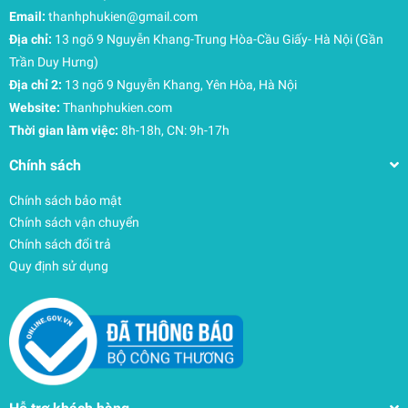
Mã:HFS20XQ
Email:
thanhphukien@gmail.com
Công suất :2000w
Địa chỉ:
13 ngõ 9 Nguyễn Khang-Trung Hòa-Cầu Giấy- Hà Nội (Gần
Kích thước : 53.2*27.5cm
Trần Duy Hưng)
Sử dụng cho diện tích : 10-20m2
Địa chỉ 2:
13 ngõ 9 Nguyễn Khang, Yên Hòa, Hà Nội
Làm nóng khoảng cách :1- 2m
Website:
Thanhphukien.com
Chế độ gió: nóng/ lạnh
Thời gian làm việc:
8h-18h, CN: 9h-17h
Chống nước: có
Chính sách
Trọng lượng: 2.1kg
Chính sách bảo mật
Đặc điểm
Chính sách vận chuyển
- Mùa đông năm nay tới sớm, mấy hôm nay cứ bước vào
Chính sách đổi trả
phòng tắm là ngại. Máy sưởi Media sẽ giúp gia đình bạn
Quy định sử dụng
có một mùa đông không lạnh
- Máy có thể làm nóng hoặc làm mát , làm nóng 2 chế độ
lựa chọn, làm mát 1 chế độ lựa chọn
- Nóng nhanh hơn sưởi dầu rất nhiều, cũng ko bị khô da ,
ko đốt cháy không khí.
- Graphene phát nhiệt làm nóng nhanh ，Tiết kiệm điện
- Thiết kế 3 lớp chống thấm nước, an toàn hơn khi sử