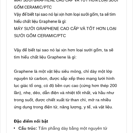
GỐM CERAMIC/PTC
Vậy để biết tại sao nó lại xịn hơn loại sưởi gốm, ta sẽ tìm
hiểu chất liệu Graphene là gì:
MÁY SƯỞI GRAPHENE CAO CẤP VÀ TỐT HƠN LOẠI
SƯỞI GỐM CERAMIC/PTC
Vậy để biết tại sao nó lại xịn hơn loại sưởi gốm, ta sẽ
tìm hiểu chất liệu Graphene là gì:
Graphene là một vật liệu siêu mỏng, chỉ dày một lớp
nguyên tử carbon, được sắp xếp theo mạng lưới hình
lục giác tổ ong, có độ bền cực cao (cứng hơn thép 200
lần), nhẹ, dẻo, dẫn điện và nhiệt tốt nhất, và hầu như
trong suốt, được chiết xuất từ than chì, mở ra nhiều
ứng dụng trong điện tử, năng lượng, y tế, và vật liệu.
Đặc điểm nổi bật
Cấu trúc:
Tấm phẳng dày bằng một nguyên tử