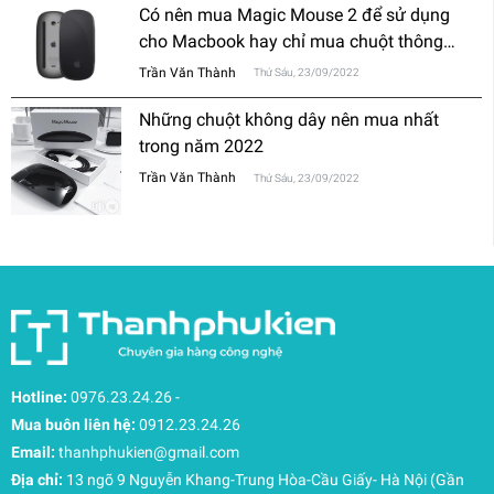
Có nên mua Magic Mouse 2 để sử dụng
cho Macbook hay chỉ mua chuột thông
thường?
Trần Văn Thành
Thứ Sáu, 23/09/2022
Những chuột không dây nên mua nhất
trong năm 2022
Trần Văn Thành
Thứ Sáu, 23/09/2022
Hotline:
0976.23.24.26
-
Mua buôn liên hệ:
0912.23.24.26
Email:
thanhphukien@gmail.com
Địa chỉ:
13 ngõ 9 Nguyễn Khang-Trung Hòa-Cầu Giấy- Hà Nội (Gần