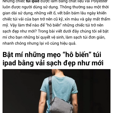
Những chiếc
túi ipad
được làm bằng chất liệu vải Polyester
luôn được người dùng sử dụng. Thông thường sau một thời
gian dài sử dụng, những vết ố, vết bẩn bám lâu ngày khiến
chiếc túi vải của bạn trở nên cũ kỹ, xỉn màu và gây mất thẩm
mỹ. Vậy làm thế nào để “hô biến” những chiếc túi trở nên
sạch đẹp như mới? Trong bài viết dưới đây chúng tôi sẽ bật
mí cho bạn những bí quyết vệ sinh, làm sạch túi đơn giản,
nhanh chóng nhưng lại vô cùng hiệu quả.
Bật mí những mẹo “hô biến” túi
ipad bằng vải sạch đẹp như mới