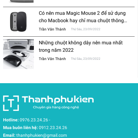
Có nên mua Magic Mouse 2 để sử dụng
cho Macbook hay chỉ mua chuột thông
thường?
Trần Văn Thành
Thứ Sáu, 23/09/2022
Những chuột không dây nên mua nhất
trong năm 2022
Trần Văn Thành
Thứ Sáu, 23/09/2022
Hotline:
0976.23.24.26
-
Mua buôn liên hệ:
0912.23.24.26
Email:
thanhphukien@gmail.com