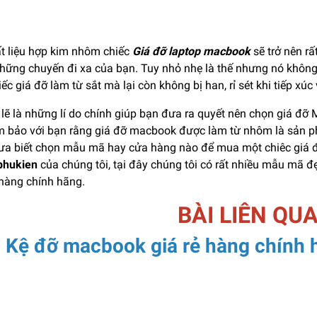
ất liệu hợp kim nhôm chiếc
Giá đỡ laptop macbook
sẽ trở nên r
những chuyến đi xa của bạn. Tuy nhỏ nhẹ là thế nhưng nó không
ếc giá đỡ làm từ sắt mà lại còn không bị han, rỉ sét khi tiếp xúc
 lẽ là những lí do chính giúp bạn đưa ra quyết nên chọn giá đ
m bảo với bạn rằng giá đỡ macbook được làm từ nhôm là sản ph
ưa biết chọn mẫu mã hay cửa hàng nào để mua một chiêc giá đ
phukien
của chúng tôi, tại đây chúng tôi có rất nhiều mẫu mã đ
 hàng chính hãng.
BÀI LIÊN QU
Kệ đỡ macbook giá rẻ hàng chính