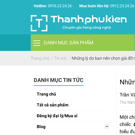
Hotline:
0976.23.24.26
-
Mua buôn liên hệ:
0912.23.24.26
DANH MỤC SẢN PHẨM
Trang chủ
/
Tin tức
/
Những lý do bạn nên chọn giá đ
DANH MỤC TIN TỨC
Nhữn
Trang chủ
Trần V
Thứ Năm
Tất cả sản phẩm
Đăng ký đại lý/Mua sỉ
Một chi
chiếc
Blog
hiểu đ