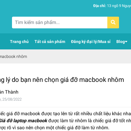
Địa chỉ:
13 ngõ 9 Nguy
Trang chủ
Tất cả sản phẩm
Đăng ký đại lý/Mua sỉ
Blog
ỡ macbook nhôm
g lý do bạn nên chọn giá đỡ macbook nhôm
ăn Thành
, 25/08/2022
ếc giá đỡ macbook được tạo lên từ rất nhiều chất liệu khác nha
Giá đỡ laptop macbook
được làm từ nhôm là chiếc giá đỡ tốt nh
ược rõ vì sao nên chọn một chiếc giá đỡ làm từ nhôm.