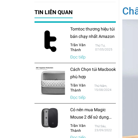
Chấ
TIN LIÊN QUAN
Tomtoc thương hiệu túi
bán chạy nhất Amazon
Trần Văn
Thứ Tư,
Thành
07/05/2025
Đọc tiếp
Cách Chọn túi Macbook
phù hợp
Trần Văn
Thứ Năm,
Thành
15/08/2024
Đọc tiếp
Có nên mua Magic
Mouse 2 để sử dụng
cho Macbook hay chỉ
Trần Văn
Thứ Sáu,
Thành
23/09/2022
mua chuột thông
Đọc tiếp