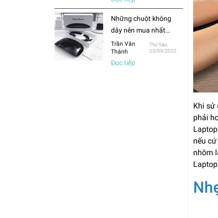
thường?
Những chuột không
dây nên mua nhất
trong năm 2022
Trần Văn
Thứ Sáu,
Thành
23/09/2022
Đọc tiếp
Khi sử
phải ho
Laptop
nếu cứ
nhôm l
Laptop
Nhẹ