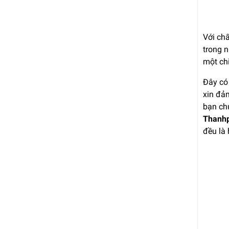
Với ch
trong 
một chi
Đây có
xin đả
bạn ch
Thanh
đều là