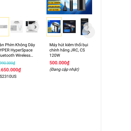
àn Phím Không Dây
Máy hút kiêm thổi bụi
Phủ Phím dành
YPER HyperSpace
chính hãng JRC, CS
Microsoft Surfa
luetooth Wireless
120W
8/9/10/X
eyboard –
500.000₫
100.000₫
.990.000₫
S2310US
.650.000₫
(Đang cập nhật)
(Đang cập nhật
S2310US