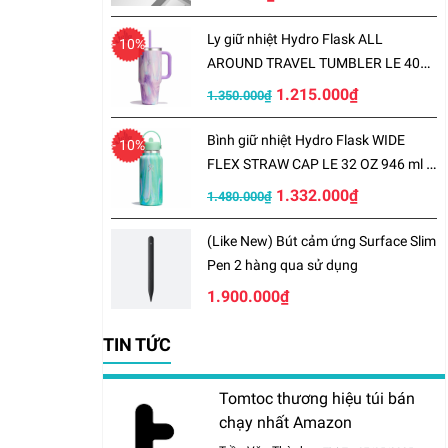
Ly giữ nhiệt Hydro Flask ALL
- 10%
AROUND TRAVEL TUMBLER LE 40
OZ 1183 ml – LE-S25TT40
1.215.000₫
1.350.000₫
Bình giữ nhiệt Hydro Flask WIDE
- 10%
FLEX STRAW CAP LE 32 OZ 946 ml –
LE-S25W32
1.332.000₫
1.480.000₫
(Like New) Bút cảm ứng Surface Slim
Pen 2 hàng qua sử dụng
1.900.000₫
TIN TỨC
Tomtoc thương hiệu túi bán
chạy nhất Amazon