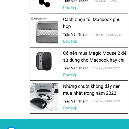
Trần Văn Thành
Thứ Tư, 07/05/2025
Đọc tiếp
Cách Chọn túi Macbook phù
hợp
Trần Văn Thành
Thứ Năm, 15/08/2024
Đọc tiếp
Có nên mua Magic Mouse 2 để
sử dụng cho Macbook hay chỉ
mua chuột thông thường?
Trần Văn Thành
Thứ Sáu, 23/09/2022
Đọc tiếp
Những chuột không dây nên
mua nhất trong năm 2022
Trần Văn Thành
Thứ Sáu, 23/09/2022
Đọc tiếp