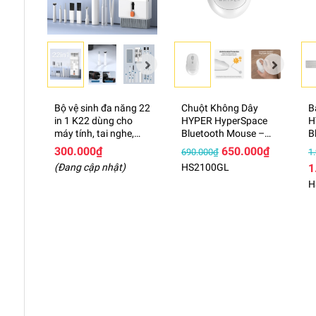
Bộ vệ sinh đa năng 22
Chuột Không Dây
B
in 1 K22 dùng cho
HYPER HyperSpace
H
máy tính, tai nghe,
Bluetooth Mouse –
B
điện thoại
HS2100GL
K
300.000₫
650.000₫
690.000₫
1
H
(Đang cập nhật)
HS2100GL
1
H