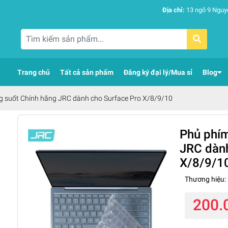
Địa chỉ:
13 ngõ 9 Nguy
Trang chủ
Tất cả sản phẩm
Đăng ký đại lý/Mua sỉ
Blog
g suốt Chính hãng JRC dành cho Surface Pro X/8/9/10
Phủ phím
JRC dành
X/8/9/1
Thương hiệu:
200.