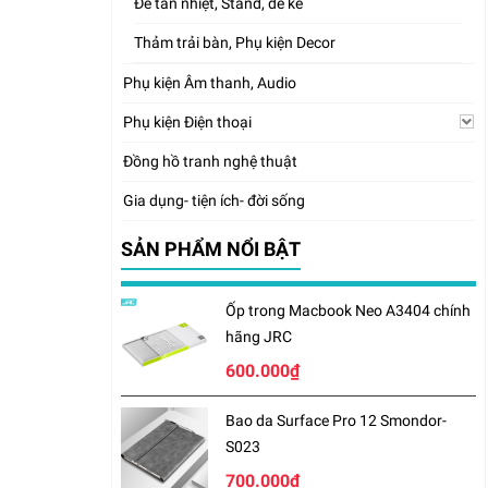
Đế tản nhiệt, Stand, đế kê
Thảm trải bàn, Phụ kiện Decor
Phụ kiện Âm thanh, Audio
Phụ kiện Điện thoại
Đồng hồ tranh nghệ thuật
Gia dụng- tiện ích- đời sống
SẢN PHẨM NỔI BẬT
Ốp trong Macbook Neo A3404 chính
hãng JRC
600.000₫
Bao da Surface Pro 12 Smondor-
S023
700.000₫