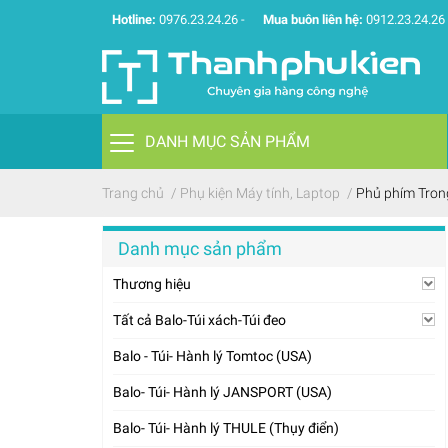
Hotline:
0976.23.24.26
-
Mua buôn liên hệ:
0912.23.24.26
DANH MỤC SẢN PHẨM
Trang chủ
/
Phụ kiện Máy tính, Laptop
/
Phủ phím Tron
Danh mục sản phẩm
Thương hiệu
Tất cả Balo-Túi xách-Túi đeo
Balo - Túi- Hành lý Tomtoc (USA)
Balo- Túi- Hành lý JANSPORT (USA)
Balo- Túi- Hành lý THULE (Thụy điển)