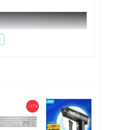
m
- 17%