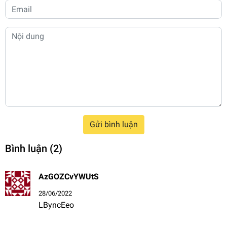
Gửi bình luận
Bình luận
(2)
AzGOZCvYWUtS
28/06/2022
LByncEeo