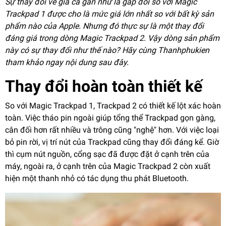
Sự thay đổi về giá cả gần như là gấp đôi so với Magic
Trackpad 1 được cho là mức giá lớn nhất so với bất kỳ sản
phẩm nào của Apple. Nhưng đó thực sự là một thay đổi
đáng giá trong dòng Magic Trackpad 2. Vậy dòng sản phẩm
này có sự thay đổi như thế nào? Hãy cùng Thanhphukien
tham khảo ngay nội dung sau đây.
Thay đổi hoàn toàn thiết kế
So với Magic Trackpad 1, Trackpad 2 có thiết kế lột xác hoàn
toàn. Việc tháo pin ngoài giúp tổng thể Trackpad gọn gàng,
cân đối hơn rất nhiều và trông cũng "nghệ" hơn. Với việc loại
bỏ pin rời, vị trí nút của Trackpad cũng thay đổi đáng kể. Giờ
thì cụm nút nguồn, cổng sạc đã được đặt ở cạnh trên của
máy, ngoài ra, ở cạnh trên của Magic Trackpad 2 còn xuất
hiện một thanh nhỏ có tác dụng thu phát Bluetooth.