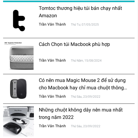
Tomtoc thương hiệu túi bán chạy nhất
Amazon
Trần Văn Thành
Thứ Tư, 07/05/2025
Cách Chọn túi Macbook phù hợp
Trần Văn Thành
Thứ Năm, 15/08/2024
Có nên mua Magic Mouse 2 để sử dụng
cho Macbook hay chỉ mua chuột thông
thường?
Trần Văn Thành
Thứ Sáu, 23/09/2022
Những chuột không dây nên mua nhất
trong năm 2022
Trần Văn Thành
Thứ Sáu, 23/09/2022