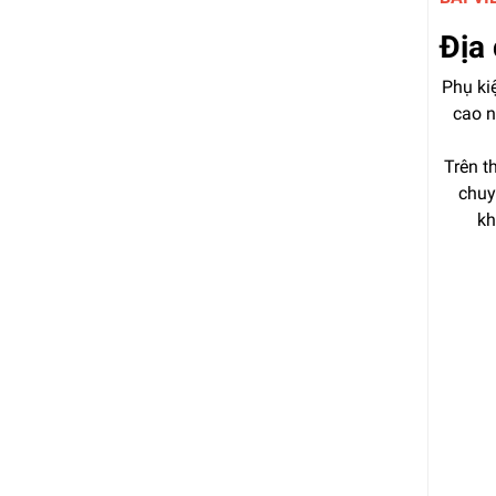
Địa 
Phụ ki
cao n
Trên t
chuy
kh