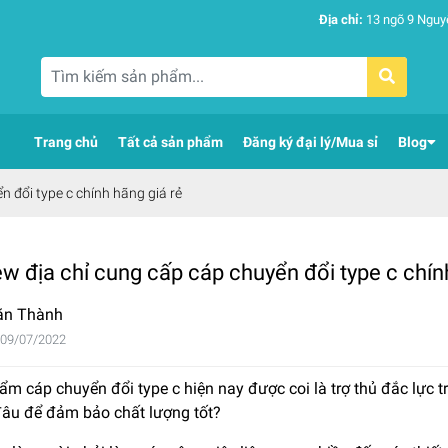
Địa chỉ:
13 ngõ 9 Nguy
Trang chủ
Tất cả sản phẩm
Đăng ký đại lý/Mua sỉ
Blog
n đổi type c chính hãng giá rẻ
w địa chỉ cung cấp cáp chuyển đổi type c chín
ăn Thành
 09/07/2022
m cáp chuyển đổi type c hiện nay được coi là trợ thủ đắc lực tr
đâu để đảm bảo chất lượng tốt?