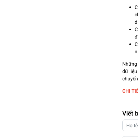
C
c
d
C
đ
C
n
Những 
dữ liệ
chuyển 
CHI T
Viết 