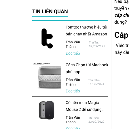
Nếu bạn
truyền 
TIN LIÊN QUAN
cáp ch
dụng?
Tomtoc thương hiệu túi
Cáp
bán chạy nhất Amazon
Trần Văn
Thứ Tư,
Việc t
Thành
07/05/2025
này cầ
Đọc tiếp
Cách Chọn túi Macbook
phù hợp
Trần Văn
Thứ Năm,
Thành
15/08/2024
Đọc tiếp
Có nên mua Magic
Mouse 2 để sử dụng
cho Macbook hay chỉ
Trần Văn
Thứ Sáu,
Thành
23/09/2022
mua chuột thông
Đọc tiếp