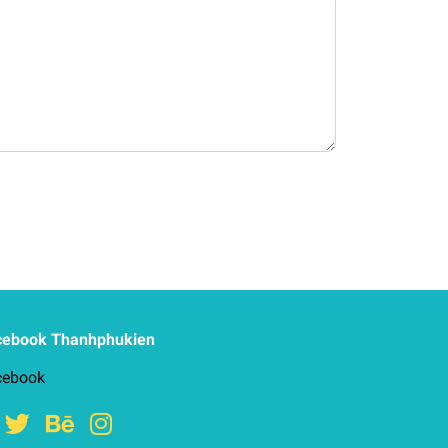
cebook Thanhphukien
cebook