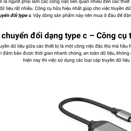
 là người phải làm các công việc liên quan nhiều đến các thiết
dữ liệu rất nhiều. Công cụ hữu hiệu nhất giúp cho việc truyền d
uyển đổi type c
. Vậy dòng sản phẩm này nên mua ở đâu để đảm b
 chuyển đổi dạng type c – Công cụ 
ruyền dữ liệu giữa các thiết bị là một công việc đặc thù mà hầu h
n đảm bảo được thời gian nhanh chóng, an toàn dữ liệu, không đ
hiện nay thì việc sử dụng các loại cáp truyền dữ liệu