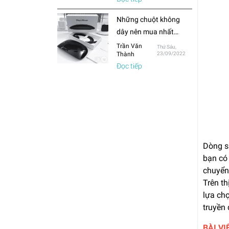
thường?
Những chuột không
dây nên mua nhất
trong năm 2022
Trần Văn
Thứ Sáu,
Thành
23/09/2022
Đọc tiếp
Dòng sả
bạn có
chuyển 
Trên t
lựa ch
truyền 
BÀI VI