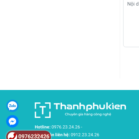
Hotline:
0976.23.24.26
-
Mua buôn liên hệ:
0912.23.24.26
0976232426