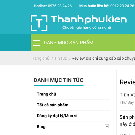
Hotline:
0976.23.24.26
-
Mua buôn liên hệ:
0912.23.24.26
DANH MỤC SẢN PHẨM
Trang chủ
/
Tin tức
/
Review địa chỉ cung cấp cáp chuyể
DANH MỤC TIN TỨC
Revie
Trang chủ
Trần V
Thứ Bảy,
Tất cả sản phẩm
Đăng ký đại lý/Mua sỉ
Sản phẩ
này ở 
Blog