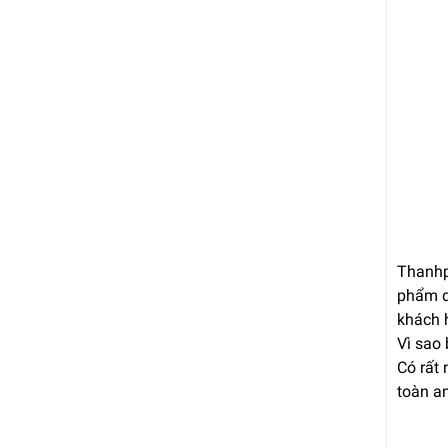
Thanhp
phẩm dà
khách h
Vì sao
Có rất
toàn an