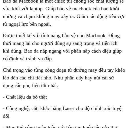
Bao da Macbook là một chiếc túi chống sốc chất lượng sẽ
vừa khít với laptop. Giúp bảo vệ macbook của bạn khỏi
những va chạm không may xảy ra. Giảm tác động tiêu cực
từ ngoại lực bên ngoài.
Được thiết kế với tính năng bảo vệ cho Macbook. Đồng
thời mang lại cho người dùng sự sang trọng và tiện ích
khi dùng. Bao da nắp ngang với phần nắp cách điệu giúp
cố định và tránh va đập.
Chú trọng vào từng công đoạn từ đường may đều tay khéo
léo đến các chi tiết nhỏ. Như phần dây hay nút cài sử
dụng các phụ liệu tốt nhất.
- Chất liệu da bò thật
- Công nghệ, cắt, khắc bằng Laser cho độ chính xác tuyệt
đối
- May thủ công hoàn toàn với bàn tay khéo léo của thợ.