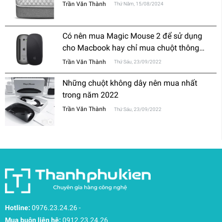
Trần Văn Thành
Thứ Năm, 15/08/2024
Có nên mua Magic Mouse 2 để sử dụng
cho Macbook hay chỉ mua chuột thông
thường?
Trần Văn Thành
Thứ Sáu, 23/09/2022
Những chuột không dây nên mua nhất
trong năm 2022
Trần Văn Thành
Thứ Sáu, 23/09/2022
Hotline:
0976.23.24.26
-
Mua buôn liên hệ:
0912.23.24.26