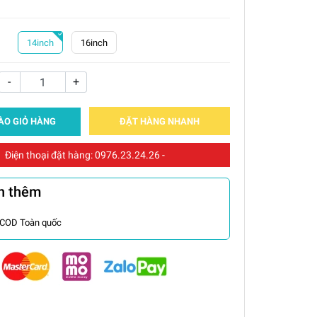
14inch
16inch
-
+
ÀO GIỎ HÀNG
ĐẶT HÀNG NHANH
Điện thoại đặt hàng:
0976.23.24.26
-
n thêm
 COD Toàn quốc