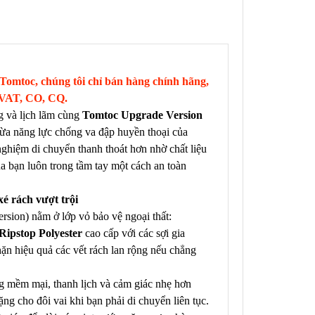
Tomtoc, chúng tôi chỉ bán hàng chính hãng,
 VAT, CO, CQ.
g và lịch lãm cùng
Tomtoc Upgrade Version
hừa năng lực chống va đập huyền thoại của
nghiệm di chuyển thanh thoát hơn nhờ chất liệu
ủa bạn luôn trong tầm tay một cách an toàn
xé rách vượt trội
rsion) nằm ở lớp vỏ bảo vệ ngoại thất:
Ripstop Polyester
cao cấp với các sợi gia
hặn hiệu quả các vết rách lan rộng nếu chẳng
g mềm mại, thanh lịch và cảm giác nhẹ hơn
ng cho đôi vai khi bạn phải di chuyển liên tục.