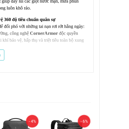
giúp đẩy lùi các giọt nước mặn, mưa phùn
rong luôn khô ráo.
ệ 360 độ tiêu chuẩn quân sự
ể đối phó với những tai nạn rơi rớt hằng ngày:
hường, công nghệ
CornerArmor
độc quyền
i khí bảo vệ, hấp thụ và triệt tiêu toàn bộ xung
ng quanh có độ đàn hồi cao kết hợp cùng lớp
m
ọn và bảo vệ chiếc laptop khỏi các vết trầy xước
i-Compartment)
di động của bạn luôn ngăn nắp và chuyên
g (side zipper) thông minh giúp bạn trượt máy
hiều khoang lưu trữ khoa học dành cho củ
 trong tích hợp sẵn một dây treo chuyên dụng cho
- 4%
- 6%