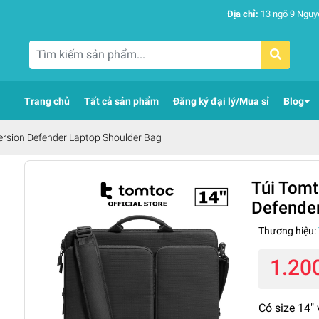
Địa chỉ:
13 ngõ 9 Nguy
Trang chủ
Tất cả sản phẩm
Đăng ký đại lý/Mua sỉ
Blog
rsion Defender Laptop Shoulder Bag
Túi Tomt
Defender
Thương hiệu:
1.20
Có size 14" 