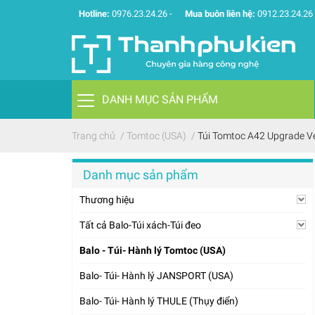
Hotline:
0976.23.24.26
-
Mua buôn liên hệ:
0912.23.24.26
DANH MỤC SẢN PHẨM
Trang chủ
/
Tomtoc (USA)
/
Túi Tomtoc A42 Upgrade Ve
Danh mục sản phẩm
Thương hiệu
Tất cả Balo-Túi xách-Túi đeo
Balo - Túi- Hành lý Tomtoc (USA)
Balo- Túi- Hành lý JANSPORT (USA)
Balo- Túi- Hành lý THULE (Thụy điển)