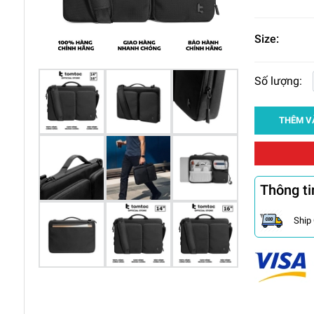
Size:
Số lượng:
THÊM V
Thông ti
Ship