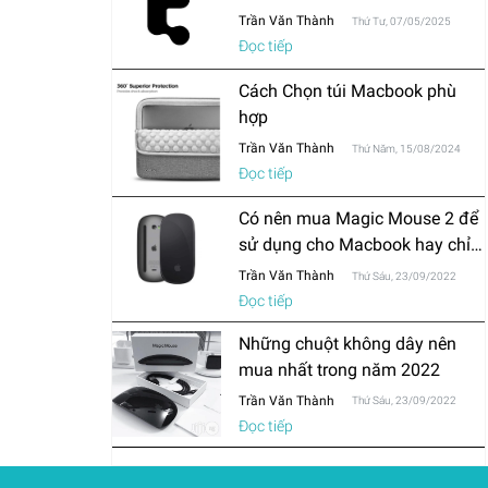
Trần Văn Thành
Thứ Tư, 07/05/2025
Đọc tiếp
Cách Chọn túi Macbook phù
hợp
Trần Văn Thành
Thứ Năm, 15/08/2024
Đọc tiếp
Có nên mua Magic Mouse 2 để
sử dụng cho Macbook hay chỉ
mua chuột thông thường?
Trần Văn Thành
Thứ Sáu, 23/09/2022
Đọc tiếp
Những chuột không dây nên
mua nhất trong năm 2022
Trần Văn Thành
Thứ Sáu, 23/09/2022
Đọc tiếp