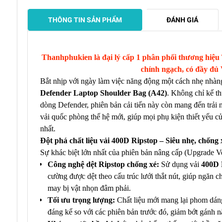
THÔNG TIN SẢN PHẨM
ĐÁNH GIÁ
Thanhphukien là đại lý cấp 1 phân phối thương hiệu 
chính ngạch, có đầy đủ
Bắt nhịp với ngày làm việc năng động một cách nhẹ nhàn
Defender Laptop Shoulder Bag (A42)
. Không chỉ kế t
dòng Defender, phiên bản cải tiến này còn mang đến trải 
vải quốc phòng thế hệ mới, giúp mọi phụ kiện thiết yếu c
nhất.
Đột phá chất liệu vải 400D Ripstop – Siêu nhẹ, chống 
Sự khác biệt lớn nhất của phiên bản nâng cấp (Upgrade Ve
Công nghệ dệt Ripstop chống xé:
Sử dụng vải
400D 
cường được dệt theo cấu trúc lưới thắt nút, giúp ngăn c
may bị vật nhọn đâm phải.
Tối ưu trọng lượng:
Chất liệu mới mang lại phom dán
đáng kể so với các phiên bản trước đó, giảm bớt gánh nặ