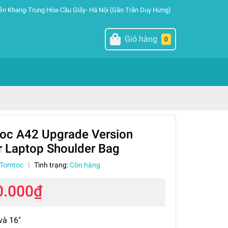
ễn Khang-Trung Hòa-Cầu Giấy- Hà Nội (Gần Trần Duy Hưng)
Giỏ hàng
0
oc A42 Upgrade Version
 Laptop Shoulder Bag
Tomtoc
|
Tình trạng:
Còn hàng
0.000₫
và 16"