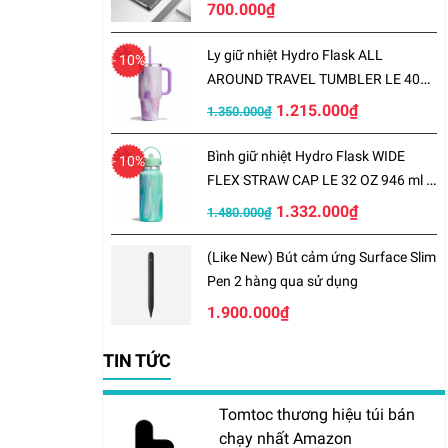
700.000₫
Ly giữ nhiệt Hydro Flask ALL
- 10%
AROUND TRAVEL TUMBLER LE 40
OZ 1183 ml – LE-S25TT40
1.215.000₫
1.350.000₫
Bình giữ nhiệt Hydro Flask WIDE
- 10%
FLEX STRAW CAP LE 32 OZ 946 ml –
LE-S25W32
1.332.000₫
1.480.000₫
(Like New) Bút cảm ứng Surface Slim
Pen 2 hàng qua sử dụng
1.900.000₫
TIN TỨC
Tomtoc thương hiệu túi bán
chạy nhất Amazon