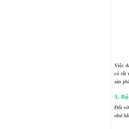
Việc d
có rất
sản ph
3. B
Đối vớ
như bắ