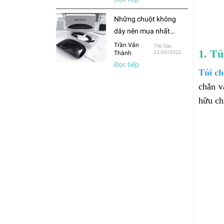
thường?
Những chuột không
dây nên mua nhất
trong năm 2022
Trần Văn
Thứ Sáu,
1. T
Thành
23/09/2022
Đọc tiếp
Túi c
chắn v
hữu chi