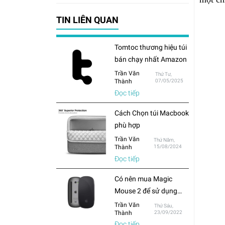
TIN LIÊN QUAN
Tomtoc thương hiệu túi
bán chạy nhất Amazon
Trần Văn
Thứ Tư,
Thành
07/05/2025
Đọc tiếp
Cách Chọn túi Macbook
phù hợp
Trần Văn
Thứ Năm,
Thành
15/08/2024
Đọc tiếp
Có nên mua Magic
Mouse 2 để sử dụng
cho Macbook hay chỉ
Trần Văn
Thứ Sáu,
Thành
23/09/2022
mua chuột thông
Đọc tiếp