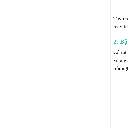
Tuy nh
máy ti
2.
Bộ
Có rất
xuống 
trải n