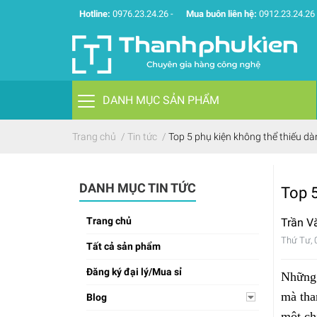
Hotline:
0976.23.24.26
-
Mua buôn liên hệ:
0912.23.24.26
DANH MỤC SẢN PHẨM
Trang chủ
/
Tin tức
/
Top 5 phụ kiện không thể thiếu 
DANH MỤC TIN TỨC
Top 
Trang chủ
Trần V
Thứ Tư, 
Tất cả sản phẩm
Đăng ký đại lý/Mua sỉ
Những 
mà tha
Blog
một ch