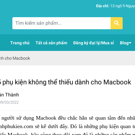
Địa chỉ:
13 ngõ 9 Nguy
Trang chủ
Tất cả sản phẩm
Đăng ký đại lý/Mua sỉ
Blog
dành cho Macbook
5 phụ kiện không thể thiếu dành cho Macbook
ăn Thành
09/03/2022
người sử dụng Macbook đều chắc hẳn sẽ quan tâm đến nh
nhphukien.com sẽ kể dưới đây. Đó là những phụ kiện quan t
iếc Macbook, hãy cùng theo dõi xem đó là những sản phẩm p