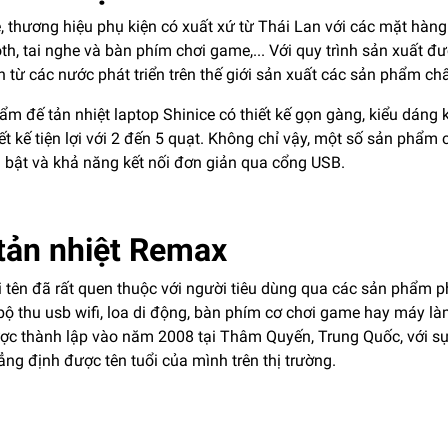
, thương hiệu phụ kiện có xuất xứ từ Thái Lan với các mặt hàng n
th, tai nghe và bàn phím chơi game,... Với quy trình sản xuất đư
n từ các nước phát triển trên thế giới sản xuất các sản phẩm chấ
m đế tản nhiệt laptop Shinice có thiết kế gọn gàng, kiểu dáng 
ết kế tiện lợi với 2 đến 5 quạt. Không chỉ vậy, một số sản phẩ
i bật và khả năng kết nối đơn giản qua cổng USB.
tản nhiệt Remax
i tên đã rất quen thuộc với người tiêu dùng qua các sản phẩm p
bộ thu usb wifi, loa di động, bàn phím cơ chơi game hay máy là
ợc thành lập vào năm 2008 tại Thâm Quyến, Trung Quốc, với s
ng định được tên tuổi của mình trên thị trường.