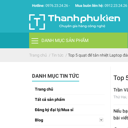
Hotline:
0976.23.24.26
-
Mua buôn liên hệ:
0912.23.24.26
DANH MỤC SẢN PHẨM
Trang chủ
/
Tin tức
/
Top 5 quạt đế tản nhiệt Laptop đá
DANH MỤC TIN TỨC
Top 5
Trang chủ
Trần V
Thứ Hai,
Tất cả sản phẩm
Đăng ký đại lý/Mua sỉ
Nếu bạ
bài viế
Blog