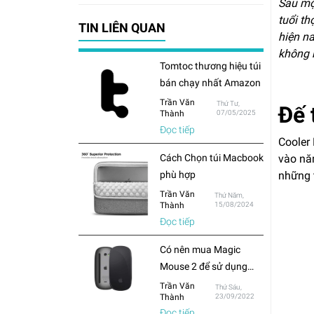
Sau mộ
tuổi t
TIN LIÊN QUAN
hiện na
không b
Tomtoc thương hiệu túi
bán chạy nhất Amazon
Trần Văn
Thứ Tư,
Đế 
Thành
07/05/2025
Đọc tiếp
Cooler 
Cách Chọn túi Macbook
vào nă
phù hợp
những 
Trần Văn
Thứ Năm,
Thành
15/08/2024
Đọc tiếp
Có nên mua Magic
Mouse 2 để sử dụng
cho Macbook hay chỉ
Trần Văn
Thứ Sáu,
Thành
23/09/2022
mua chuột thông
Đọc tiếp