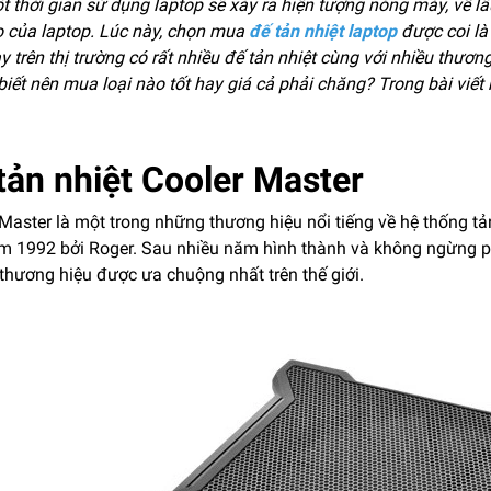
t thời gian sử dụng laptop sẽ xảy ra hiện tượng nóng máy, về l
họ của laptop. Lúc này, chọn mua
đế tản nhiệt laptop
được coi là 
y trên thị trường có rất nhiều đế tản nhiệt cùng với nhiều thươ
iết nên mua loại nào tốt hay giá cả phải chăng? Trong bài viết 
tản nhiệt Cooler Master
Master là một trong những thương hiệu nổi tiếng về hệ thống t
m 1992 bởi Roger. Sau nhiều năm hình thành và không ngừng phá
thương hiệu được ưa chuộng nhất trên thế giới.