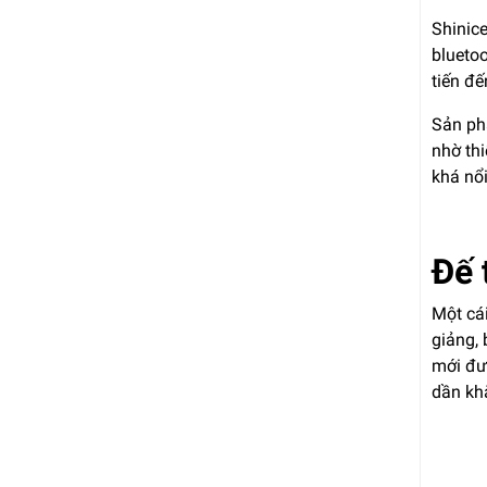
Shinice
bluetoo
tiến đế
Sản phẩ
nhờ thi
khá nổ
Đế 
Một cá
giảng, 
mới đư
dần khẳ