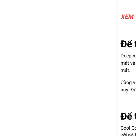
XEM 
Đế 
Deepco
mát và 
mát.
Cùng vớ
nay. Đ
Đế 
Cool Co
với nỗ 