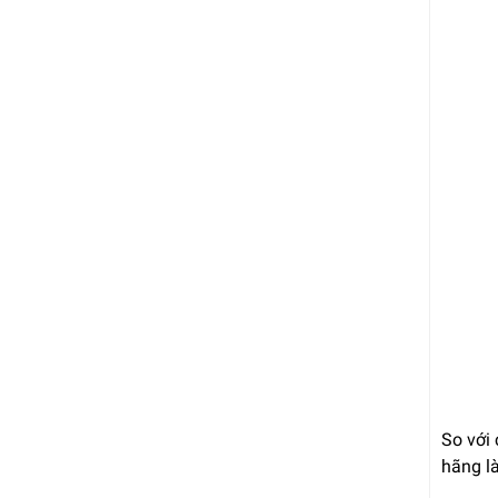
So với 
hãng l