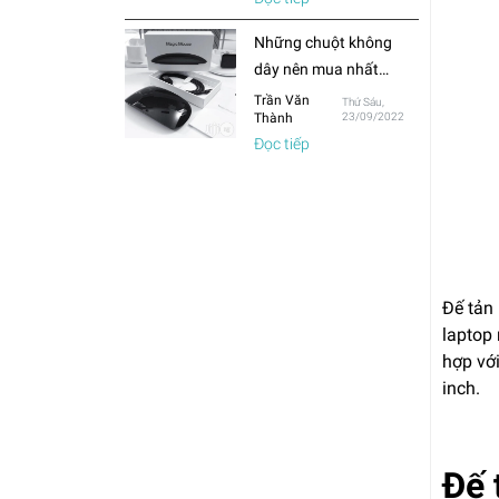
thường?
Những chuột không
dây nên mua nhất
trong năm 2022
Trần Văn
Thứ Sáu,
Thành
23/09/2022
Đọc tiếp
Đế tản 
laptop 
hợp vớ
inch.
Đế 