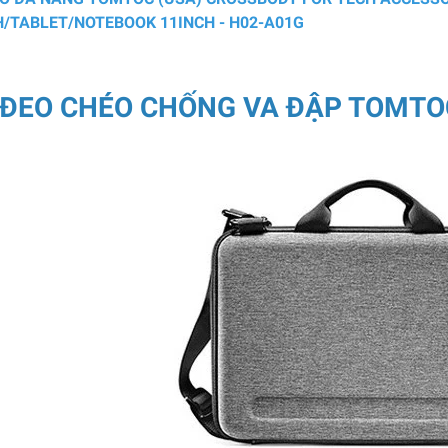
H/TABLET/NOTEBOOK 11INCH - H02-A01G
 ĐEO CHÉO CHỐNG VA ĐẬP TOMTOC