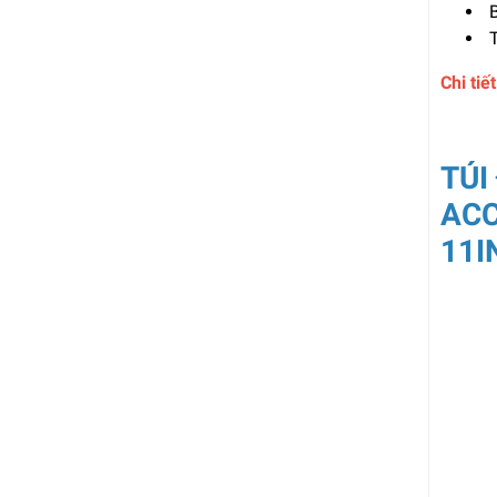
B
T
Chi tiế
TÚI
ACC
11I