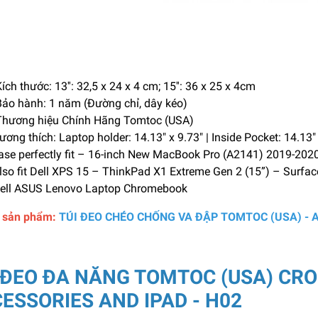
ích thước: 13'': 32,5 x 24 x 4 cm; 15'': 36 x 25 x 4cm
ảo hành: 1 năm (Đường chỉ, dây kéo)
hương hiệu Chính Hãng Tomtoc (USA)
ương thích: Laptop holder: 14.13″ x 9.73″ | Inside Pocket: 14.13″
ase perfectly fit – 16-inch New MacBook Pro (A2141) 2019-202
lso fit Dell XPS 15 – ThinkPad X1 Extreme Gen 2 (15”) – Surfa
ell ASUS Lenovo Laptop Chromebook
ết sản phẩm:
TÚI ĐEO CHÉO CHỐNG VA ĐẬP TOMTOC (USA) - 
 ĐEO ĐA NĂNG TOMTOC (USA) CR
ESSORIES AND IPAD - H02