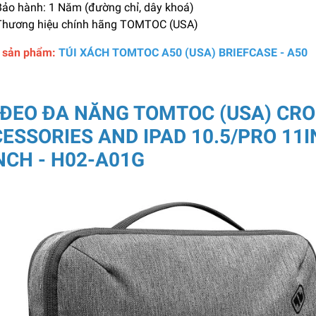
ảo hành: 1 Năm (đường chỉ, dây khoá)
hương hiệu chính hãng TOMTOC (USA)
t sản phẩm:
TÚI XÁCH TOMTOC A50 (USA) BRIEFCASE - A50
 ĐEO ĐA NĂNG TOMTOC (USA) CR
ESSORIES AND IPAD 10.5/PRO 1
NCH - H02-A01G