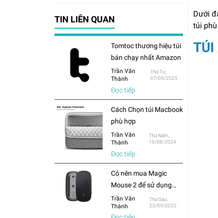
Dưới đâ
TIN LIÊN QUAN
túi phù
TÚI
Tomtoc thương hiệu túi
bán chạy nhất Amazon
Trần Văn
Thứ Tư,
Thành
07/05/2025
Đọc tiếp
Cách Chọn túi Macbook
phù hợp
Trần Văn
Thứ Năm,
Thành
15/08/2024
Đọc tiếp
Có nên mua Magic
Mouse 2 để sử dụng
cho Macbook hay chỉ
Trần Văn
Thứ Sáu,
Thành
23/09/2022
mua chuột thông
Đọc tiếp