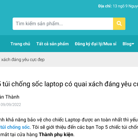
Địa chỉ:
13 ngõ 9 Nguy
Trang chủ
Tất cả sản phẩm
Đăng ký đại lý/Mua sỉ
Blog
i xách đáng yêu cực đẹp
 túi chống sốc laptop có quai xách đáng yêu 
ăn Thành
 09/09/2022
h khả năng bảo vệ cho chiếc Laptop được an toàn nhất thì yếu t
túi chống sốc
. Tôi sẽ giới thiệu đến các bạn Top 5 chiếc túi ch
 mắt tại cửa hàng
Thành phụ kiện
.