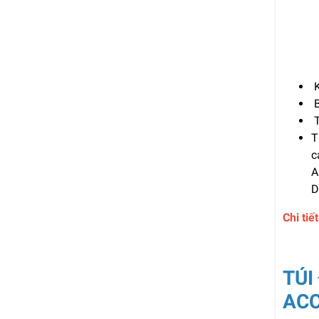
K
B
T
T
c
A
D
Chi ti
TÚI
ACC