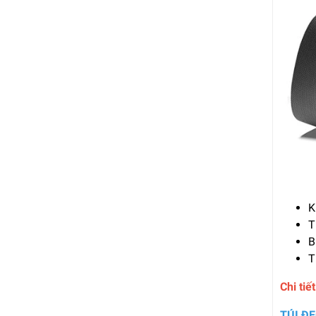
K
T
B
T
Chi ti
TÚI Đ