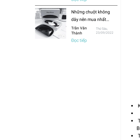
thường?
Những chuột không
dây nên mua nhất
trong năm 2022
Trần Văn
Thứ Sáu,
Thành
23/09/2022
Đọc tiếp
K
T
B
T