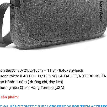
ích thước: 30×21.5x10cm – 11.81×8.46×3.94inch
ương thích: IPAD PRO 11/10.5INCH & TABLET/NOTEBOOK LÊN 
ảo Hành: 1 năm ( đường chỉ, dây kéo)
hương hiệu Chính Hãng Tomtoc (USA)
ết sản phẩm:
EO ĐA NĂNG TOMTOC (USA) CROSSBODY FOR TECH ACCESSOR