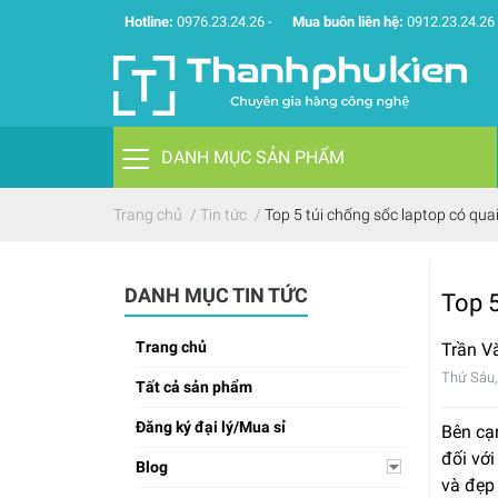
Hotline:
0976.23.24.26
-
Mua buôn liên hệ:
0912.23.24.26
DANH MỤC SẢN PHẨM
Trang chủ
/
Tin tức
/
Top 5 túi chống sốc laptop có qua
DANH MỤC TIN TỨC
Top 5
Trang chủ
Trần V
Thứ Sáu,
Tất cả sản phẩm
Đăng ký đại lý/Mua sỉ
Bên cạn
đối với
Blog
và đẹp