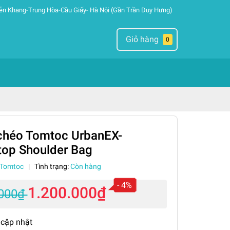
ễn Khang-Trung Hòa-Cầu Giấy- Hà Nội (Gần Trần Duy Hưng)
Giỏ hàng
0
chéo Tomtoc UrbanEX-
top Shoulder Bag
Tomtoc
|
Tình trạng:
Còn hàng
- 4%
1.200.000₫
.000₫
 cập nhật