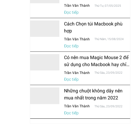
Trần Văn Thành
Thứ Tư, 07/05/2025
Đọc tiếp
Cách Chọn túi Macbook phù
hợp
Trần Văn Thành
Thứ Năm, 15/08/2024
Đọc tiếp
Có nên mua Magic Mouse 2 để
sử dụng cho Macbook hay chỉ
mua chuột thông thường?
Trần Văn Thành
Thứ Sáu, 23/09/2022
Đọc tiếp
Những chuột không dây nên
mua nhất trong năm 2022
Trần Văn Thành
Thứ Sáu, 23/09/2022
Đọc tiếp