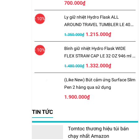
700.000₫
Ly giữ nhiệt Hydro Flask ALL
- 10%
AROUND TRAVEL TUMBLER LE 40
OZ 1183 ml – LE-S25TT40
1.215.000₫
1.350.000₫
Bình giữ nhiệt Hydro Flask WIDE
- 10%
FLEX STRAW CAP LE 32 OZ 946 ml –
LE-S25W32
1.332.000₫
1.480.000₫
(Like New) Bút cảm ứng Surface Slim
Pen 2 hàng qua sử dụng
1.900.000₫
TIN TỨC
Tomtoc thương hiệu túi bán
chạy nhất Amazon