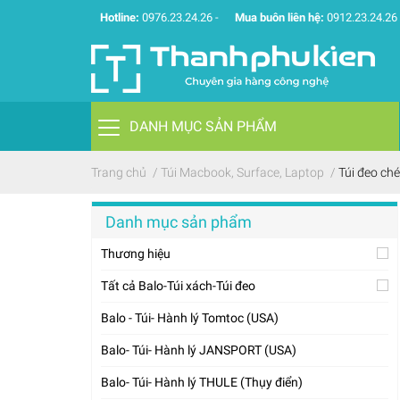
Hotline:
0976.23.24.26
-
Mua buôn liên hệ:
0912.23.24.26
DANH MỤC SẢN PHẨM
Trang chủ
/
Túi Macbook, Surface, Laptop
/
Túi đeo ch
Danh mục sản phẩm
Thương hiệu
Tất cả Balo-Túi xách-Túi đeo
Balo - Túi- Hành lý Tomtoc (USA)
Balo- Túi- Hành lý JANSPORT (USA)
Balo- Túi- Hành lý THULE (Thụy điển)