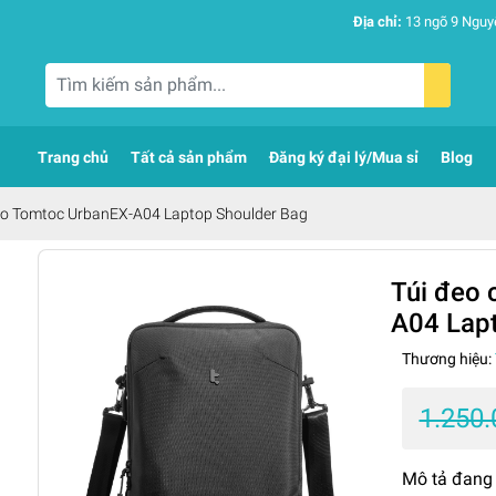
Địa chỉ:
13 ngõ 9 Nguy
Trang chủ
Tất cả sản phẩm
Đăng ký đại lý/Mua sỉ
Blog
éo Tomtoc UrbanEX-A04 Laptop Shoulder Bag
Túi đeo 
A04 Lap
Thương hiệu:
1.250
Mô tả đang