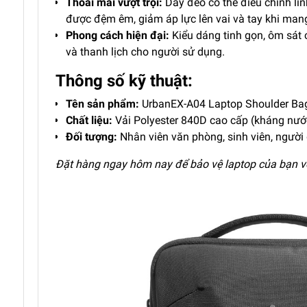
Thoải mái vượt trội:
Dây đeo có thể điều chỉnh lin
được đệm êm, giảm áp lực lên vai và tay khi man
Phong cách hiện đại:
Kiểu dáng tinh gọn, ôm sát 
và thanh lịch cho người sử dụng.
Thông số kỹ thuật:
Tên sản phẩm:
UrbanEX-A04 Laptop Shoulder Ba
Chất liệu:
Vải Polyester 840D cao cấp (kháng nướ
Đối tượng:
Nhân viên văn phòng, sinh viên, người
Đặt hàng ngay hôm nay để bảo vệ laptop của bạn v