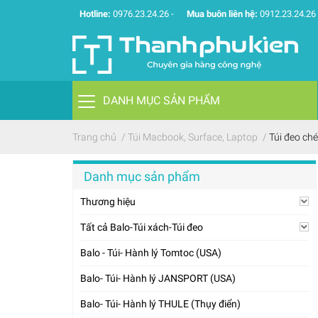
Hotline:
0976.23.24.26
-
Mua buôn liên hệ:
0912.23.24.26
DANH MỤC SẢN PHẨM
Trang chủ
/
Túi Macbook, Surface, Laptop
/
Túi đeo ch
Danh mục sản phẩm
Thương hiệu
Tất cả Balo-Túi xách-Túi đeo
Balo - Túi- Hành lý Tomtoc (USA)
Balo- Túi- Hành lý JANSPORT (USA)
Balo- Túi- Hành lý THULE (Thụy điển)