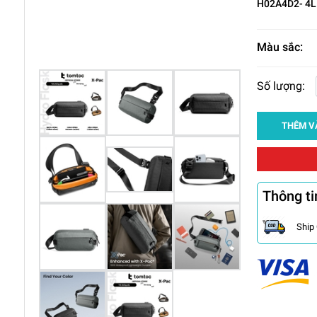
H02A4D2- 4L
Màu sắc:
Số lượng:
THÊM V
Thông ti
Ship