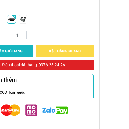
-
+
ÀO GIỎ HÀNG
ĐẶT HÀNG NHANH
Điện thoại đặt hàng:
0976.23.24.26
-
n thêm
 COD Toàn quốc