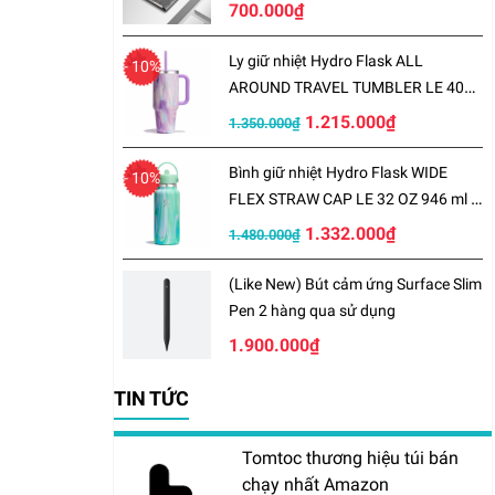
700.000₫
Ly giữ nhiệt Hydro Flask ALL
- 10%
AROUND TRAVEL TUMBLER LE 40
OZ 1183 ml – LE-S25TT40
1.215.000₫
1.350.000₫
Bình giữ nhiệt Hydro Flask WIDE
- 10%
FLEX STRAW CAP LE 32 OZ 946 ml –
LE-S25W32
1.332.000₫
1.480.000₫
(Like New) Bút cảm ứng Surface Slim
Pen 2 hàng qua sử dụng
1.900.000₫
TIN TỨC
Tomtoc thương hiệu túi bán
chạy nhất Amazon