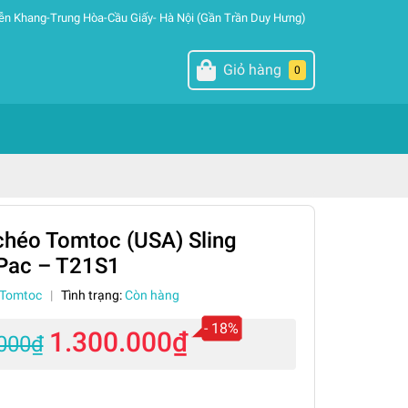
ễn Khang-Trung Hòa-Cầu Giấy- Hà Nội (Gần Trần Duy Hưng)
Giỏ hàng
0
chéo Tomtoc (USA) Sling
-Pac – T21S1
Tomtoc
|
Tình trạng:
Còn hàng
- 18%
1.300.000₫
.000₫