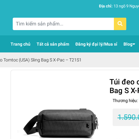
Địa chỉ:
13 ngõ 9 Nguy
Trang chủ
Tất cả sản phẩm
Đăng ký đại lý/Mua sỉ
Blog
éo Tomtoc (USA) Sling Bag S X-Pac – T21S1
Túi đeo 
Bag S X
Thương hiệu:
1.590