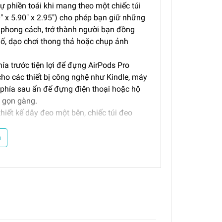
 sự phiền toái khi mang theo một chiếc túi
″ x 5.90″ x 2.95″) cho phép bạn giữ những
 phong cách, trở thành người bạn đồng
ố, dạo chơi thong thả hoặc chụp ảnh
ía trước tiện lợi để đựng AirPods Pro
cho các thiết bị công nghệ như Kindle, máy
phía sau ẩn để đựng điện thoại hoặc hộ
h gọn gàng.
 thiết kế dây đeo một bên, chiếc túi đeo
ết. Khóa Duraflex đảm bảo việc khớp vừa
h trở nên dễ dàng.
m
 cao cấp và bền bỉ
thị, chiếc túi đeo chéo này sẽ cung cấp sự
ày của bạn, với công nghệ X-Pac.