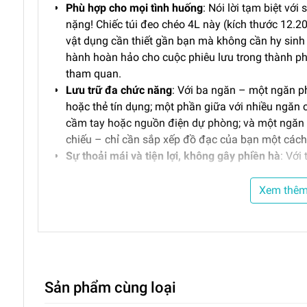
Phù hợp cho mọi tình huống
: Nói lời tạm biệt với
nặng! Chiếc túi đeo chéo 4L này (kích thước 12.20
vật dụng cần thiết gần bạn mà không cần hy sinh
hành hoàn hảo cho cuộc phiêu lưu trong thành ph
tham quan.
Lưu trữ đa chức năng
: Với ba ngăn – một ngăn ph
hoặc thẻ tín dụng; một phần giữa với nhiều ngăn 
cầm tay hoặc nguồn điện dự phòng; và một ngăn 
chiếu – chỉ cần sắp xếp đồ đạc của bạn một các
Sự thoải mái và tiện lợi, không gây phiền hà
: Với
chéo này ôm trọn bạn như một người bạn thân thi
vặn và dễ dàng tháo ra, khiến việc kiểm tra an nin
Xem thê
Nâng cấp bằng vật liệu X-Pac
Được thiết kế đặc biệt cho những cuộc phiêu lưu đô 
Sản phẩm cùng loại
bảo vệ tối đa cho những vật dụng cần thiết hàng ng