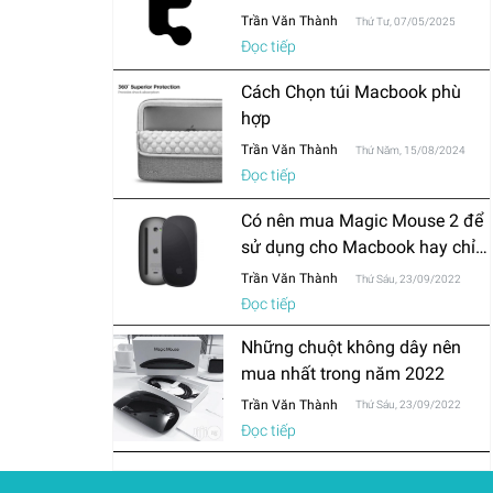
Trần Văn Thành
Thứ Tư, 07/05/2025
Đọc tiếp
Cách Chọn túi Macbook phù
hợp
Trần Văn Thành
Thứ Năm, 15/08/2024
Đọc tiếp
Có nên mua Magic Mouse 2 để
sử dụng cho Macbook hay chỉ
mua chuột thông thường?
Trần Văn Thành
Thứ Sáu, 23/09/2022
Đọc tiếp
Những chuột không dây nên
mua nhất trong năm 2022
Trần Văn Thành
Thứ Sáu, 23/09/2022
Đọc tiếp